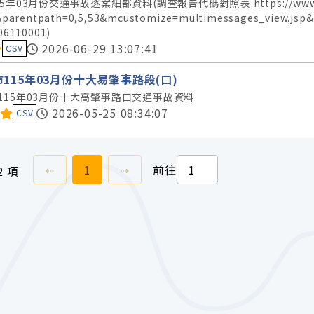
5年03月份交通事故逐案細部資料(調查報告代碼對照表 https://www.police.t
&parentpath=0,5,53&mcustomize=multimessages_view.js
06110001)
料集評分：
2026-06-29 13:07:41
CSV
115年03月份十大易肇事路段(口)
115年03月份十大高肇事路口交通事故資料
料集評分：
2026-05-25 08:34:07
CSV
上一頁
前往
頁
下一頁
⇠
1
⇢
前往
2 項