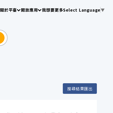
使用 TAB 操作選單
請使用 TAB 操作選單
請使用 TAB 操作選單
關於平臺
開放應用
我想要更多
Select Language
▼
尋
搜尋結果匯出