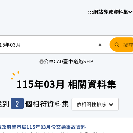
放平臺
請
:::
網站導覽
資料集
搜
清空輸入
✖
公車
CAD
臺中
道路
SHP
115年03月 相關資料集
2
找到
個相符資料集
依相關性排序
市政府警察局115年03月份交通事故資料