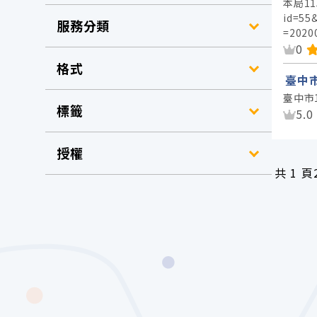
本局11
id=55
服務分類
=2020
資
0
格式
臺中市
臺中市
標籤
資
5.0
授權
共
1 頁