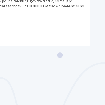
aichung.gov.tw/traffic/home.jsp?
p&dataserno=202310200001&t=Download&mserno