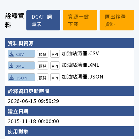
詮釋資
DCAT 詞
資源一鍵
匯出詮釋
料
彙表
下載
資料
詮釋資料詳細內容
資料與資源
加油站清冊.CSV
CSV
預覽
API
加油站清冊.XML
XML
預覽
API
加油站清冊.JSON
JSON
預覽
API
詮釋資料更新時間
2026-06-15 09:59:29
建立日期
2015-11-18 00:00:00
使用對象