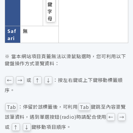
鍵
字
母
Saf
無
ari
※ 當本網站項目頁籤無法以滑鼠點選時，您可利用以下
鍵盤操作方式瀏覽資料：
或
：按左右鍵或上下鍵移動標籤順
←
→
↑
↓
序。
：停留於該標籤後，可利用
鍵跳至內容瀏覽
Tab
Tab
該筆資料，遇到單選按鈕(radio)時請配合使用
←
→
或
鍵移動項目順序。
↑
↓