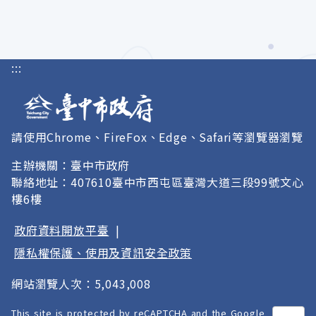
:::
請使用Chrome、FireFox、Edge、Safari等瀏覽器瀏覽
主辦機關：臺中市政府
聯絡地址：407610臺中市西屯區臺灣大道三段99號文心
樓6樓
政府資料開放平臺
|
隱私權保護、使用及資訊安全政策
網站瀏覽人次：5,043,008
This site is protected by reCAPTCHA and the Google
打開
A