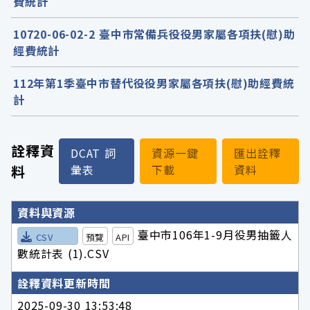
費統計
10720-06-02-2 臺中市常備兵役役男家屬各項扶(慰)助
經費統計
112年第1季臺中市替代役役男家屬各項扶(慰)助經費統
計
詮釋資
DCAT 詞
資源一鍵
匯出詮釋
料
彙表
下載
資料
詮釋資料詳細內容
資料與資源
臺中市106年1-9月役男抽籤人
CSV
預覽
API
數統計表 (1).CSV
詮釋資料更新時間
2025-09-30 13:53:48