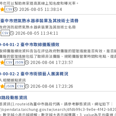
時也可以幫助商家提高其線上知名度和曝光率。
料集評分：
2026-08-05 11:38:14
CSV
5年臺中市燃氣熱水器承裝業及其技術士清冊
政府消防局燃氣熱水器承裝業及其技術士名冊
料集評分：
2026-08-05 11:34:11
CSV
59-04-01-2 臺中市取締攤販績效
取締攤販績效資料告旨在評估政府對攤販的管理措施是否有效，是否
攤販的管理措施包括了取締非法攤販、規範攤販營業時間和地點、提
料集評分：
2026-08-04 17:23:57
CSV
JSON
50-00-02-2 臺中市街頭藝人展演概況
人相關據點資訊
料集評分：
2026-08-04 17:23:26
JSON
CSV
市路段動態資訊
態資訊(1.routeid為臺中市路段代碼，請參考靜態資訊，網址如下：
://opendata.taichung.gov.tw/search/dfdb99c3-9e0e-4
數字越小表示越順暢，數字越大表示越壅塞。3. value為平均車速 (公里/