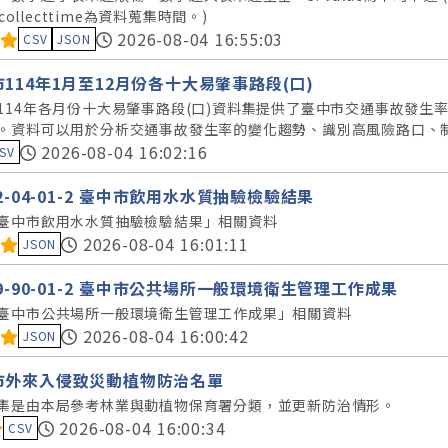
tacollecttime為資料蒐集時間。)
料集評分：
2026-08-04 16:55:03
CSV
JSON
114年1月至12月份各十大易肇事路段(口)
114年各月份十大易肇事路段(口)資料集提供了臺中市交通事故發生
。資料可以用於分析交通事故發生率的變化趨勢、識別高風險路口、
集評分：
2026-08-04 16:02:16
SV
22-04-01-2 臺中市飲用水水質抽驗檢驗結果
臺中市飲用水水質抽驗檢驗結果」相關資料
料集評分：
2026-08-04 16:01:11
JSON
99-90-01-2 臺中市公共場所一般環境衛生管理工作成果
臺中市公共場所一般環境衛生管理工作成果」相關資料
料集評分：
2026-08-04 16:00:42
JSON
市外來入侵致災動植物防治名單
集是由本局參考林業與動植物保育署分類，並更新防治情形。
料集評分：
2026-08-04 16:00:34
CSV