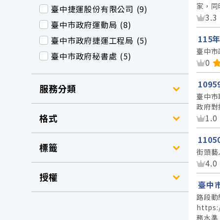
家，同
臺中捷運股份有限公司 (9)
資
3.3
臺中市政府運動局 (8)
11
臺中市政府捷運工程局 (5)
臺中市
臺中市政府秘書處 (5)
資
0
109
服務分類
臺中市
政府對
格式
資
1.0
110
標籤
街頭藝
資
4.0
授權
臺中
路段動
https
務水準，