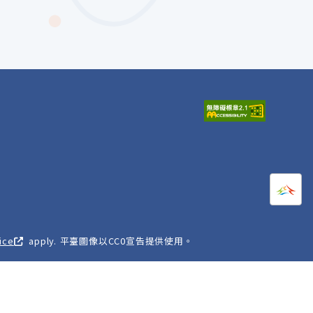
打開
A
ice
apply. 平臺圖像以CC0宣告提供使用。