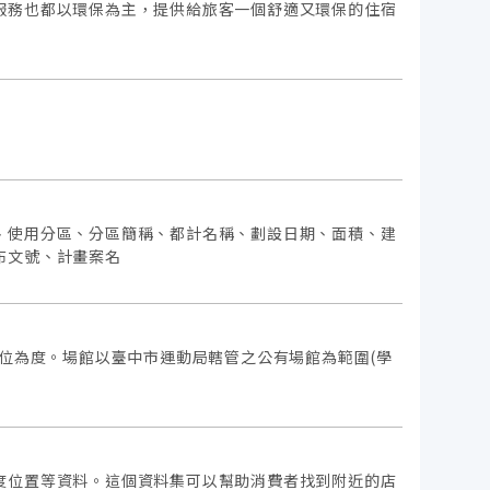
服務也都以環保為主，提供給旅客一個舒適又環保的住宿
、使用分區、分區簡稱、都計名稱、劃設日期、面積、建
布文號、計畫案名
單位為度。場館以臺中市運動局轄管之公有場館為範圍(學
度位置等資料。這個資料集可以幫助消費者找到附近的店