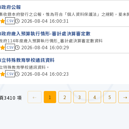
市政府公報
集收錄本府發行之公報，惟為符合「個人資料保護法」之規範，爰未開放
料集評分：
2026-08-04 16:00:31
CSV
市政府歲入預算執行情形-審計處決算審定數
政府114年度歲入預算執行情形_審計處決算審定數資料
料集評分：
2026-08-04 16:00:29
CSV
市立特殊教育學校通訊資料
立特殊教育學校通訊資料。
料集評分：
2026-08-04 16:00:23
CSV
上一頁
前往
頁
前往
頁
前往
頁
前往
頁
前往
頁
⇠
1
2
3
4
5
⇢
 頁
3410 項