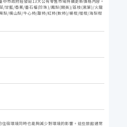
.由臺中市政府經發局13大公有零售市場持續更新價格內容。
/甘藍/香蕉/番石榴(珍珠)/鳳梨(開英)/荔枝(黑葉)/火龍
新興梨/橫山梨/牛心柿/甜柿/紅柿(軟柿)/桶柑/椪柑/海梨柑
助
的住宿環境同時也能夠減少對環境的影響。這些旅館通常