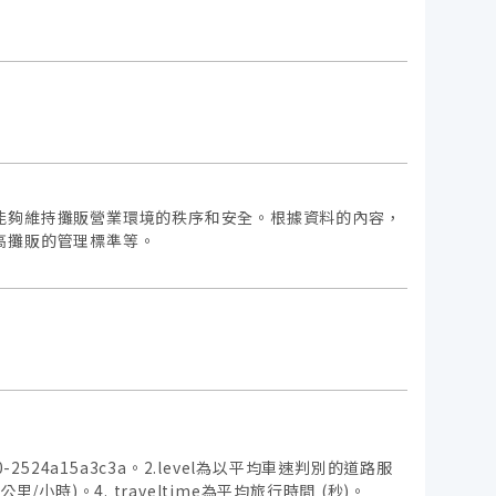
能夠維持攤販營業環境的秩序和安全。根據資料的內容，
高攤販的管理標準等。
f42-b820-2524a15a3c3a。2.level為以平均車速判別的道路服
小時)。4. traveltime為平均旅行時間 (秒)。