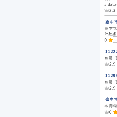
5.da
資
3.3
臺中市
臺中市
計數據
資料
0
C
112
有關「
資
2.9
112
有關「
資
2.9
臺中
本資料
資
0