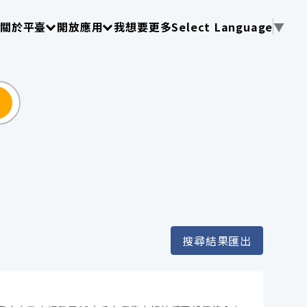
使用 TAB 操作選單
請使用 TAB 操作選單
請使用 TAB 操作選單
關於平臺
開放應用
我想要更多
Select Language
▼
尋
搜尋結果匯出