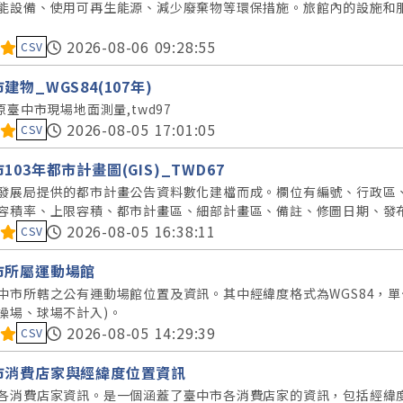
能設備、使用可再生能源、減少廢棄物等環保措施。旅館內的設施和
料集評分：
2026-08-06 09:28:55
CSV
建物_WGS84(107年)
原臺中市現場地面測量,twd97
料集評分：
2026-08-05 17:01:05
CSV
103年都市計畫圖(GIS)_TWD67
發展局提供的都市計畫公告資料數化建檔而成。欄位有編號、行政區
容積率、上限容積、都市計畫區、細部計畫區、備註、修圖日期、發
料集評分：
2026-08-05 16:38:11
CSV
市所屬運動場館
中市所轄之公有運動場館位置及資訊。其中經緯度格式為WGS84，
操場、球場不計入)。
料集評分：
2026-08-05 14:29:39
CSV
市消費店家與經緯度位置資訊
各消費店家資訊。是一個涵蓋了臺中市各消費店家的資訊，包括經緯