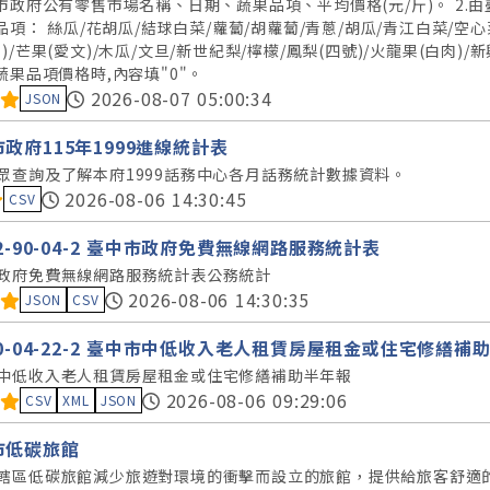
中市政府公有零售市場名稱、日期、蔬果品項、平均價格(元/斤)。 2
品項： 絲瓜/花胡瓜/結球白菜/蘿蔔/胡蘿蔔/青蔥/胡瓜/青江白菜/空心菜
)/芒果(愛文)/木瓜/文旦/新世紀梨/檸檬/鳳梨(四號)/火龍果(白肉)/
該蔬果品項價格時,內容填"0"。
料集評分：
2026-08-07 05:00:34
JSON
政府115年1999進線統計表
眾查詢及了解本府1999話務中心各月話務統計數據資料。
料集評分：
2026-08-06 14:30:45
CSV
12-90-04-2 臺中市政府免費無線網路服務統計表
政府免費無線網路服務統計表公務統計
料集評分：
2026-08-06 14:30:35
JSON
CSV
30-04-22-2 臺中市中低收入老人租賃房屋租金或住宅修繕補
中低收入老人租賃房屋租金或住宅修繕補助半年報
料集評分：
2026-08-06 09:29:06
CSV
XML
JSON
市低碳旅館
轄區低碳旅館減少旅遊對環境的衝擊而設立的旅館，提供給旅客舒適