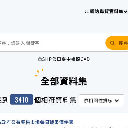
放平臺
請
:::
網站導覽
資料集
搜
SHP
公車
臺中
道路
CAD
全部資料集
3410
找到
個相符資料集
依相關性排序
市政府公有零售市場每日蔬果價格表