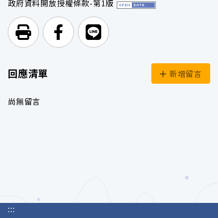
政府資料開放授權條款-第1版
列印頁面
前往Facebook
前往Line
回應清單
新增留言
尚無留言
:::