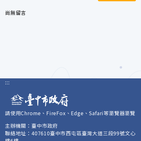
尚無留言
:::
請使用Chrome、FireFox、Edge、Safari等瀏覽器瀏覽
主辦機關：臺中市政府
聯絡地址：407610臺中市西屯區臺灣大道三段99號文心
樓6樓