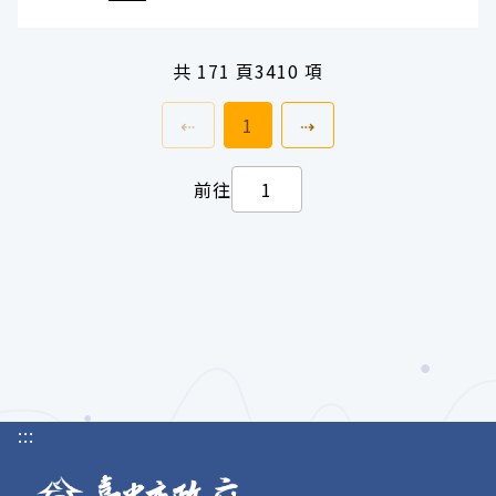
共
171 頁
3410 項
上一頁
前往
頁
下一頁
⇠
1
⇢
前往
:::