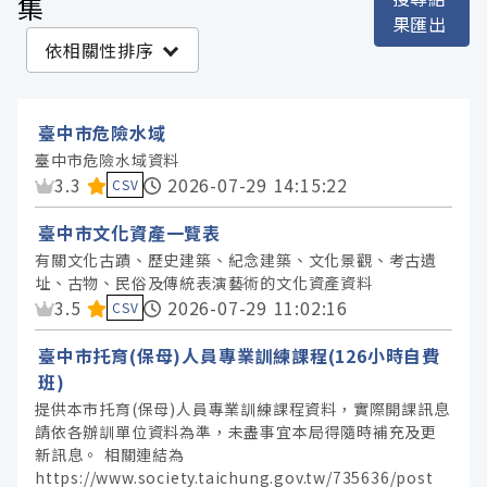
集
果匯出
臺中市政府主計處 (570)
依相關性排序
臺中市政府警察局 (475)
臺中市政府都市發展局 (367)
臺中市危險水域
臺中市政府社會局 (250)
臺中市危險水域資料
臺中市政府民政局 (232)
資料集評分：
3.3
2026-07-29 14:15:22
CSV
臺中市政府研究發展考核委員會 (176)
臺中市文化資產一覽表
臺中市政府地方稅務局 (171)
有關文化古蹟、歷史建築、紀念建築、文化景觀、考古遺
址、古物、民俗及傳統表演藝術的文化資產資料
臺中市政府教育局 (143)
資料集評分：
3.5
2026-07-29 11:02:16
CSV
臺中市政府地政局 (124)
臺中市托育(保母)人員專業訓練課程(126小時自費
臺中市政府衛生局 (120)
班)
臺中市政府數位發展局 (95)
提供本市托育(保母)人員專業訓練課程資料，實際開課訊息
臺中市政府環境保護局 (88)
請依各辦訓單位資料為準，未盡事宜本局得隨時補充及更
新訊息。 相關連結為
臺中市政府消防局 (71)
https://www.society.taichung.gov.tw/735636/post