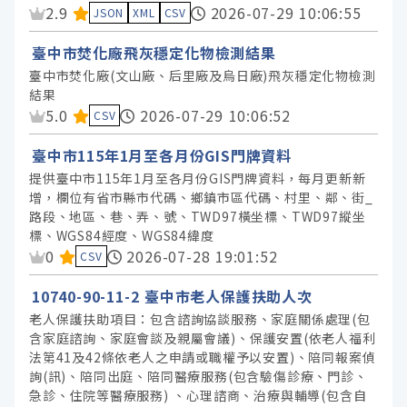
臺中市政府農業局 (68)
資料集評分：
2.9
2026-07-29 10:06:55
JSON
XML
CSV
臺中市政府經濟發展局 (59)
臺中市焚化廠飛灰穩定化物檢測結果
臺中市政府交通局 (51)
臺中市焚化廠(文山廠、后里廠及烏日廠)飛灰穩定化物檢測
臺中市政府勞工局 (43)
結果
資料集評分：
5.0
2026-07-29 10:06:52
CSV
臺中市政府建設局 (42)
臺中市政府觀光旅遊局 (40)
臺中市115年1月至各月份GIS門牌資料
提供臺中市115年1月至各月份GIS門牌資料，每月更新新
臺中市政府文化局 (37)
增，欄位有省市縣市代碼、鄉鎮市區代碼、村里、鄰、街_
臺中市政府水利局 (36)
路段、地區、巷、弄、號、TWD97橫坐標、TWD97縱坐
標、WGS84經度、WGS84緯度
臺中市政府財政局 (30)
資料集評分：
0
2026-07-28 19:01:52
CSV
臺中市政府人事處 (24)
10740-90-11-2 臺中市老人保護扶助人次
臺中市政府原住民族事務委員會 (24)
老人保護扶助項目：包含諮詢協談服務、家庭關係處理(包
臺中市政府法制局 (16)
含家庭諮詢、家庭會談及親屬會議)、保護安置(依老人福利
臺中市政府政風處 (11)
法第41及42條依老人之申請或職權予以安置)、陪同報案偵
詢(訊)、陪同出庭、陪同醫療服務(包含驗傷診療、門診、
臺中市政府客家事務委員會 (10)
急診、住院等醫療服務) 、心理諮商、治療與輔導(包含自