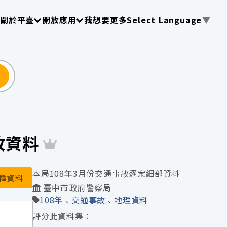
使用 TAB 操作選單
請使用 TAB 操作選單
請使用 TAB 操作選單
關於平臺
開放應用
我想要更多
Select Language
▼
尋
故資料
本局108年3月份交通事故逐案細部資料
釋資料
臺中市政府警察局
108年
交通事故
地理資料
評分此資料集：