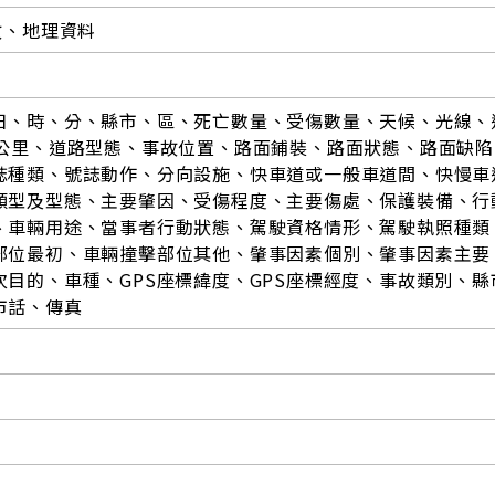
故、地理資料
日、時、分、縣市、區、死亡數量、受傷數量、天候、光線、
_公里、道路型態、事故位置、路面鋪裝、路面狀態、路面缺陷
誌種類、號誌動作、分向設施、快車道或一般車道間、快慢車
類型及型態、主要肇因、受傷程度、主要傷處、保護裝備、行
、車輛用途、當事者行動狀態、駕駛資格情形、駕駛執照種類
部位最初、車輛撞擊部位其他、肇事因素個別、肇事因素主要
次目的、車種、GPS座標緯度、GPS座標經度、事故類別、縣
市話、傳真