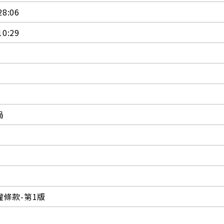
28:06
10:29
局
條款-第1版