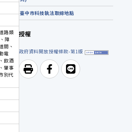
臺中市科技執法取締地點
道路類
授權
、障
道間、
政府資料開放授權條款-第1版
動電
、飲酒
、肇事
列印頁面
前往Facebook
前往Line
市別代