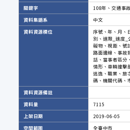
關鍵字
108年、交通事
資料集語系
中文
資料資源欄位
序號、年、月、
別、速限_速度
礙物、視距、號
路面邊線、事故
話、當事者區分
情形、車輛撞擊
逃逸、職業、旅
碼、機關代碼、
資料資源備註
資料量
7115
上架日期
2019-06-05
空間範圍
全臺中市