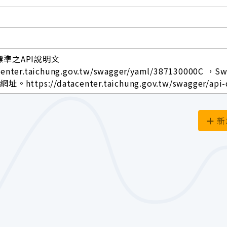
標準之API說明文
center.taichung.gov.tw/swagger/yaml/387130000C ，S
ttps://datacenter.taichung.gov.tw/swagger/api-
新