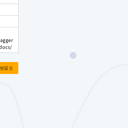
wagger
docs/
增留言