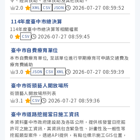
令、經濟扶助、法律扶助及其他扶助。
臺中市政府農業局 (68)
資料集評分：
2.0
2026-07-27 08:59:52
XML
CSV
JSON
臺中市政府經濟發展局 (59)
114年度臺中市總決算
臺中市政府交通局 (51)
114年度臺中市總決算等相關檔案
臺中市政府勞工局 (43)
資料集評分：
0
2026-07-27 08:59:45
CSV
臺中市政府建設局 (42)
臺中市自費療育單位
臺中市政府觀光旅遊局 (40)
本市自費療育單位, 至該單位進行早期療育可申請交通費及
臺中市政府文化局 (37)
療育費補助
資料集評分：
3.0
2026-07-27 08:59:39
臺中市政府水利局 (36)
JSON
CSV
XML
臺中市政府財政局 (30)
臺中市街頭藝人開放場所
臺中市政府人事處 (24)
街頭藝人開放場所列表
資料集評分：
3.1
2026-07-27 08:59:36
CSV
臺中市政府原住民族事務委員會 (24)
臺中市政府法制局 (16)
臺中市道路挖掘當日施工資訊
本資料臺中市政府建設局及各區公所，提供核發當日挖掘
臺中市政府政風處 (11)
許可之施工資訊，其資訊包含緊急性、計畫性及一般性等
臺中市政府客家事務委員會 (10)
挖掘類型案件，透過API提供，有點位標示施工GIS位置，