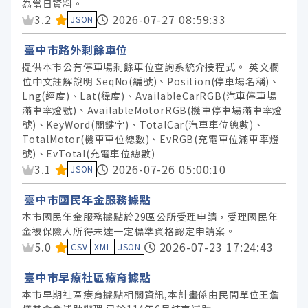
為當日資料。
臺中市政府新聞局 (10)
資料集評分：
3.2
2026-07-27 08:59:33
JSON
臺中捷運股份有限公司 (9)
臺中市路外剩餘車位
臺中市政府運動局 (8)
提供本市公有停車場剩餘車位查詢系統介接程式。 英文欄
臺中市政府捷運工程局 (5)
位中文註解說明 SeqNo(編號)、Position(停車場名稱)、
臺中市政府秘書處 (5)
Lng(經度)、Lat(緯度)、AvailableCarRGB(汽車停車場
滿車率燈號)、AvailableMotorRGB(機車停車場滿車率燈
號)、KeyWord(關鍵字)、TotalCar(汽車車位總數)、
服務分類
TotalMotor(機車車位總數)、EvRGB(充電車位滿車率燈
號)、EvTotal(充電車位總數)
資料集評分：
3.1
2026-07-26 05:00:10
JSON
格式
臺中市國民年金服務據點
本市國民年金服務據點於29區公所受理申請，受理國民年
標籤
金被保險人所得未達一定標準資格認定申請案。
資料集評分：
5.0
2026-07-23 17:24:43
CSV
XML
JSON
授權
臺中市早療社區療育據點
本市早期社區療育據點相關資訊,本計畫係由民間單位王詹