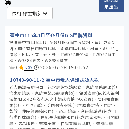
集
果匯出
臺中市政府主計處 (570)
依相關性排序
臺中市政府警察局 (475)
臺中市政府都市發展局 (367)
臺中市115年1月至各月份GIS門牌資料
臺中市政府社會局 (250)
提供臺中市115年1月至各月份GIS門牌資料，每月更新新
臺中市政府民政局 (232)
增，欄位有省市縣市代碼、鄉鎮市區代碼、村里、鄰、街_
路段、地區、巷、弄、號、TWD97橫坐標、TWD97縱坐
臺中市政府研究發展考核委員會 (176)
標、WGS84經度、WGS84緯度
資料集評分：
臺中市政府地方稅務局 (171)
0
2026-07-28 19:01:52
CSV
臺中市政府教育局 (143)
10740-90-11-2 臺中市老人保護扶助人次
臺中市政府地政局 (124)
老人保護扶助項目：包含諮詢協談服務、家庭關係處理(包
含家庭諮詢、家庭會談及親屬會議)、保護安置(依老人福利
臺中市政府衛生局 (120)
法第41及42條依老人之申請或職權予以安置)、陪同報案偵
臺中市政府數位發展局 (95)
詢(訊)、陪同出庭、陪同醫療服務(包含驗傷診療、門診、
急診、住院等醫療服務) 、心理諮商、治療與輔導(包含自
臺中市政府環境保護局 (88)
行辦理或轉介)、連結長期照顧服務(包含居家服務、日間照
臺中市政府消防局 (71)
顧、喘息服務、機構安置、住院看護及其他)、聲請保護