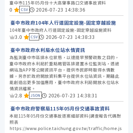
臺中市115年05月份十大高肇事路口交通事故資料
資料集評分：
0
2026-07-23 14:38:36
CSV
臺中市政府104年人行道固定設施-固定穿越設施
104年臺中市政府人行道固定設施-固定穿越設施資料
資料集評分：
3.0
2026-07-23 14:38:33
CSV
臺中市政府水利局水位站水情資訊
為監測臺中市區排水位狀態，以達提早預警疏散之目的，
臺中市政府水利局於重點轄管區排建置水位監測站，透過
網站及APP等公開資訊平台，提供市民即時取得水情數
據，另亦於政府開放資料集平台提供水位站資訊，期藉此
能創造出更多加值應用，臺中市政府水利局開放水位站水
情資訊檔案。
資料集評分：
2.8
2026-07-23 14:38:31
JSON
臺中市政府警察局115年05月份交通事故資料
本局115年05月份交通事故逐案細部資料(調查報告代碼對
照表
https://www.police.taichung.gov.tw/traffic/home.js