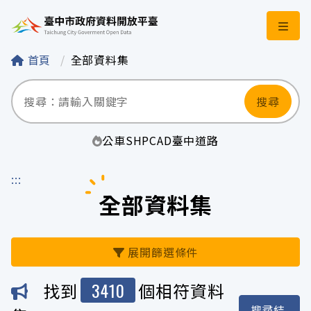
臺中市政府資料開
首頁
全部資料集
搜尋
公車
SHP
CAD
臺中
道路
:::
全部資料集
展開篩選條件
3410
找到
個相符資料
機關
搜尋結