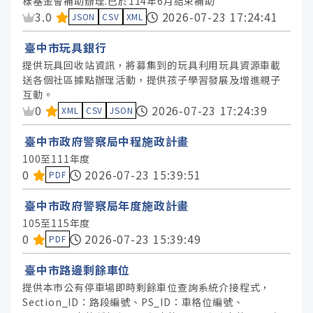
樣基金會補助辦理.已於114年6月結束補助
資料集評分：
3.0
2026-07-23 17:24:41
JSON
CSV
XML
臺中市玩具銀行
提供玩具回收站資訊，將募集到的玩具利用玩具資源車載
送各個社區據點辦理活動，提供孩子學習發展及增進親子
互動。
資料集評分：
0
2026-07-23 17:24:39
XML
CSV
JSON
臺中市政府警察局中程施政計畫
100至111年度
資料集評分：
0
2026-07-23 15:39:51
PDF
臺中市政府警察局年度施政計畫
105至115年度
資料集評分：
0
2026-07-23 15:39:49
PDF
臺中市路邊剩餘車位
提供本市公有停車場即時剩餘車位查詢系統介接程式，
Section_ID：路段編號、PS_ID：車格位編號、