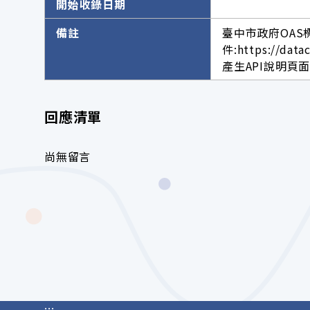
開始收錄日期
備註
臺中市政府OAS
件:https://data
產生API說明頁面網址。h
回應清單
尚無留言
:::