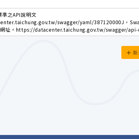
標準之API說明文
center.taichung.gov.tw/swagger/yaml/387120000J，Sw
ttps://datacenter.taichung.gov.tw/swagger/api-
新