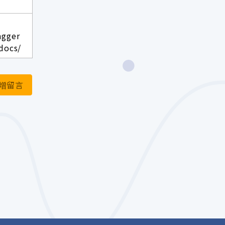
agger
docs/
增留言