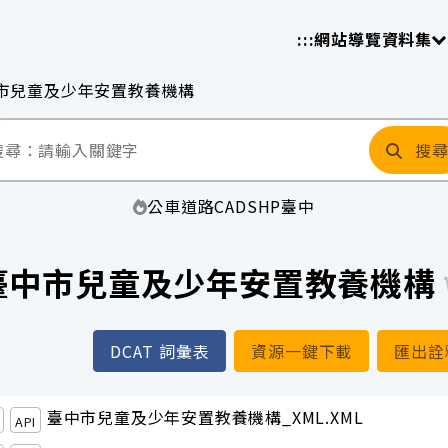
放平臺
請
:::
網站導覽
資料集
市兒童及少年安置教養機構
搜
公車
道路
CAD
SHP
臺中
臺中市兒童及少年安置教養機構
DCAT 詞彙表
資源一鍵下載
匯出詮
臺中市兒童及少年安置教養機構_XML.XML
API