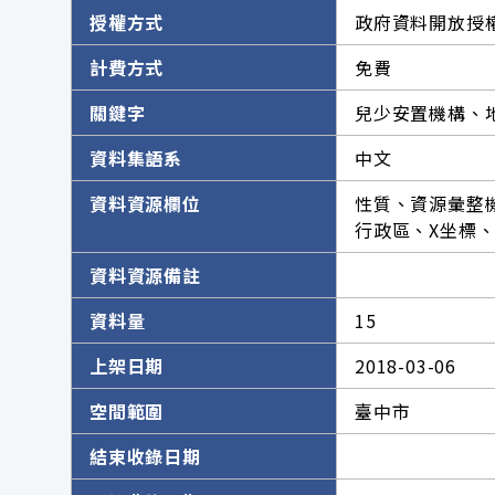
授權方式
政府資料開放授權
計費方式
免費
關鍵字
兒少安置機構、
資料集語系
中文
資料資源欄位
性質、資源彙整
行政區、X坐標
資料資源備註
資料量
15
上架日期
2018-03-06
空間範圍
臺中市
結束收錄日期