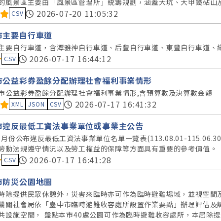
的風景區主要由「風景區管理所」統籌規劃，涵蓋大坑、大甲鐵砧山
料集評分：
2026-07-20 11:05:32
CSV
市主要自行車道
主要自行車道，含潭雅神自行車道、后豐自行車道、東豐自行車道、
料集評分：
2026-07-17 16:44:12
CSV
市公益彩券盈餘分配辦理社會福利事業情形
市公益彩券盈餘分配辦理社會福利事業情形,含預算數及決算數金額
料集評分：
2026-07-17 16:41:32
XML
JSON
CSV
市違反最低工資法事業單位或事業主公告
度7月份公布違反最低工資法事業單位名單一覽表(113.08.01-115.
勞動法規遵守情況以及勞工權益的保障等方面具有重要的參考價值。
料集評分：
2026-07-17 16:41:28
CSV
市防災公園地圖
時除提供民眾休憩外，災害來臨時亦可作為臨時避難場域，並視空間
機關社會局依「臺中市臨時避難收容處所設置作業要點」辦理評估及
共設施空間， 盤點本市40處公園可作為臨時避難收容處所，本局除