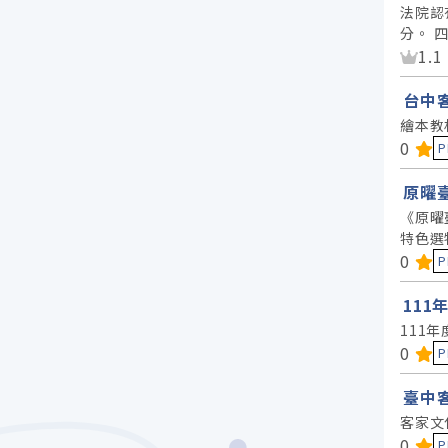
法院認
分。 
資
1.1
台中
繪本教
資料
0
P
原曜
《原曜
特色選
資料
0
P
11
111
資料
0
P
臺中
客家文
資料
0
P