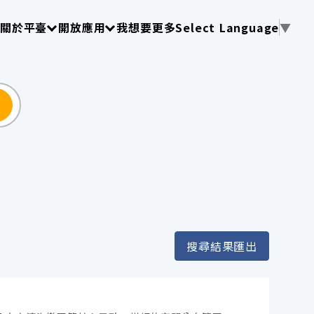
使用 TAB 操作選單
請使用 TAB 操作選單
請使用 TAB 操作選單
關於平臺
開放應用
我想要更多
Select Language
▼
尋
搜尋結果匯出