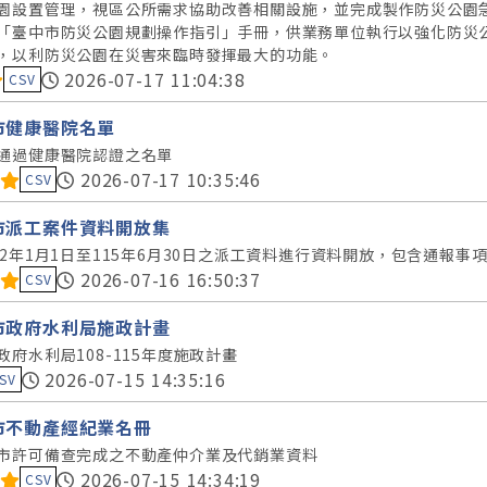
園設置管理，視區公所需求協助改善相關設施，並完成製作防災公園
「臺中市防災公園規劃操作指引」手冊，供業務單位執行以強化防災
，以利防災公園在災害來臨時發揮最大的功能。
料集評分：
2026-07-17 11:04:38
CSV
市健康醫院名單
通過健康醫院認證之名單
料集評分：
2026-07-17 10:35:46
CSV
市派工案件資料開放集
12年1月1日至115年6月30日之派工資料進行資料開放，包含通報事
料集評分：
2026-07-16 16:50:37
CSV
市政府水利局施政計畫
政府水利局108-115年度施政計畫
集評分：
2026-07-15 14:35:16
SV
市不動產經紀業名冊
市許可備查完成之不動產仲介業及代銷業資料
料集評分：
2026-07-15 14:34:19
CSV