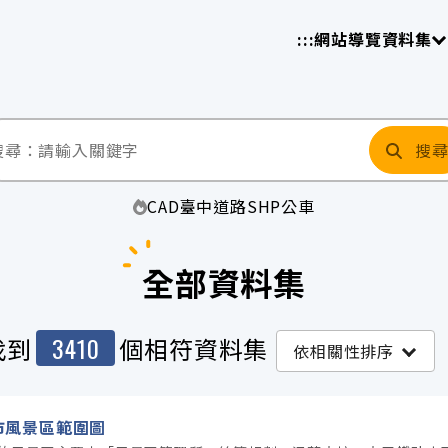
放平臺
請
:::
網站導覽
資料集
搜
CAD
臺中
道路
SHP
公車
全部資料集
3410
找到
個相符資料集
依相關性排序
市風景區範圍圖