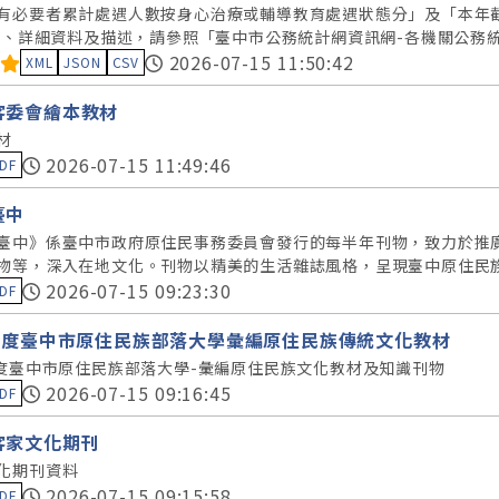
有必要者累計處遇人數按身心治療或輔導教育處遇狀態分」及「本年截
四、詳細資料及描述，請參照「臺中市公務統計網資訊網-各機關公務
料集評分：
2026-07-15 11:50:42
XML
JSON
CSV
客委會繪本教材
材
集評分：
2026-07-15 11:49:46
DF
臺中
臺中》係臺中市政府原住民事務委員會發行的每半年刊物，致力於推
物等，深入在地文化。刊物以精美的生活雜誌風格，呈現臺中原住民
集評分：
2026-07-15 09:23:30
DF
1年度臺中市原住民族部落大學彙編原住民族傳統文化教材
年度臺中市原住民族部落大學-彙編原住民族文化教材及知識刊物
集評分：
2026-07-15 09:16:45
DF
客家文化期刊
化期刊資料
集評分：
2026-07-15 09:15:58
DF