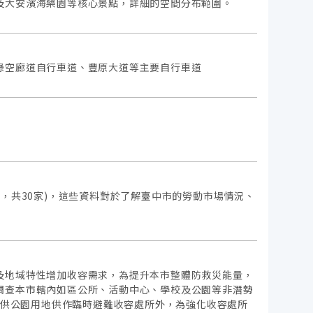
及大安濱海樂園等核心景點，詳細的空間分布範圍。
綠空廊道自行車道、豐原大道等主要自行車道
06.30，共30家)，這些資料對於了解臺中市的勞動市場情況、
及地域特性增加收容需求，為提升本市整體防救災能量，
調查本市轄內如區公所、活動中心、學校及公園等非潛勢
提供公園用地供作臨時避難收容處所外，為強化收容處所