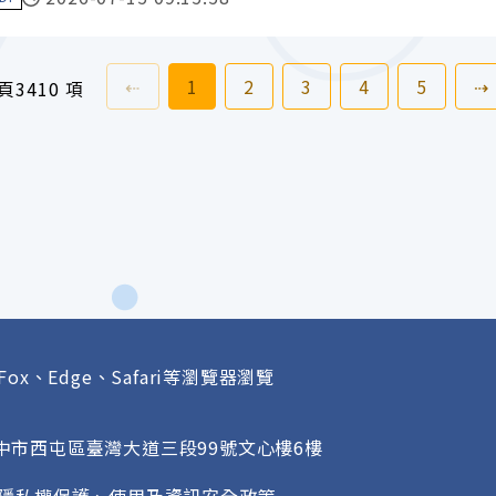
上一頁
前往
頁
前往
頁
前往
頁
前往
頁
前往
頁
⇠
1
2
3
4
5
⇢
 頁
3410 項
Fox、Edge、Safari等瀏覽器瀏覽
府
臺中市西屯區臺灣大道三段99號文心樓6樓