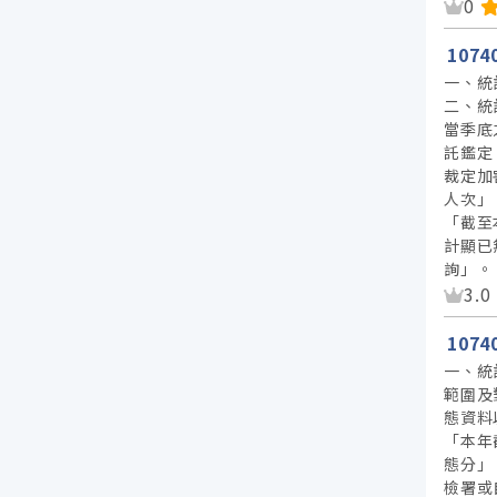
資
0
107
一、統
二、統
當季底
託鑑定
裁定加
人次」
「截至
計顯已
詢」。
資
3.0
107
一、統
範圍及
態資料
「本年
態分」
檢署或