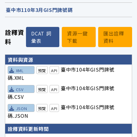
臺中市110年3月GIS門牌號碼
詮釋資
DCAT 詞
資源一鍵
匯出詮釋
料
彙表
下載
資料
詮釋資料詳細內容
資料與資源
臺中市104年GIS門牌號
XML
預覽
API
碼.XML
臺中市104年GIS門牌號
CSV
預覽
API
碼.CSV
臺中市104年GIS門牌號
JSON
預覽
API
碼.JSON
詮釋資料更新時間