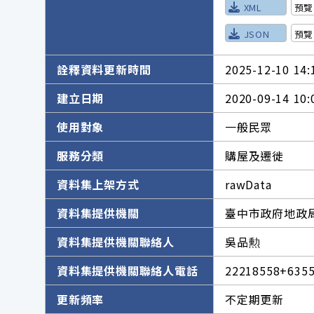
XML
預覽
JSON
預覽
詮釋資料更新時間
2025-12-10 14:
建立日期
2020-09-14 10:
使用對象
一般民眾
服務分類
購屋及遷徙
資料集上架方式
rawData
資料集提供機關
臺中市政府地政
資料集提供機關聯絡人
吳品勲
資料集提供機關聯絡人電話
22218558+635
更新頻率
不定期更新