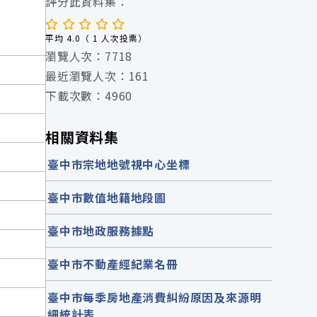
評分此資料集：
平均 4.0（ 1 人次投票）
瀏覽人次：7718
最近瀏覽人次：161
下載次數：4960
相關資料集
臺中市宗地地號視中心坐標
臺中市數值地籍地段圖
臺中市地政服務據點
臺中市不動產經紀業名冊
臺中市每季房地產消費糾紛原因及來源明
細統計表