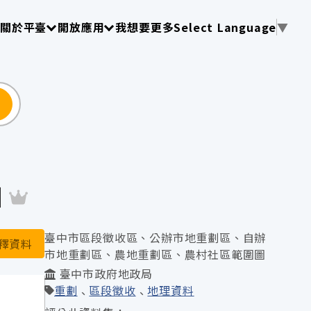
使用 TAB 操作選單
請使用 TAB 操作選單
請使用 TAB 操作選單
關於平臺
開放應用
我想要更多
Select Language
▼
尋
圖
臺中市區段徵收區、公辦市地重劃區、自辦
釋資料
市地重劃區、農地重劃區、農村社區範圍圖
臺中市政府地政局
重劃
區段徵收
地理資料