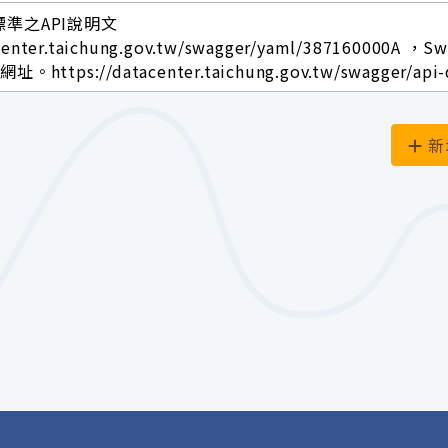
標準之API說明文
center.taichung.gov.tw/swagger/yaml/387160000A ，S
ttps://datacenter.taichung.gov.tw/swagger/api-
新