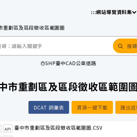
放平臺
請
:::
網站導覽
資料集
市重劃區及區段徵收區範圍圖
搜
SHP
臺中
CAD
公車
道路
中市重劃區及區段徵收區範圍
DCAT 詞彙表
資源一鍵下載
匯出詮
臺中市重劃區及區段徵收區範圍圖.CSV
API