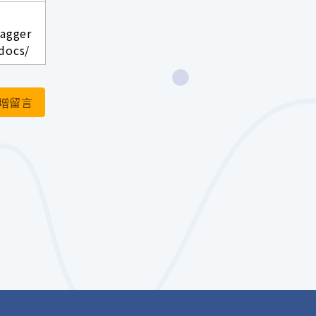
wagger
docs/
增留言