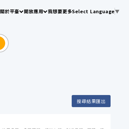
使用 TAB 操作選單
請使用 TAB 操作選單
請使用 TAB 操作選單
關於平臺
開放應用
我想要更多
Select Language
▼
尋
搜尋結果匯出