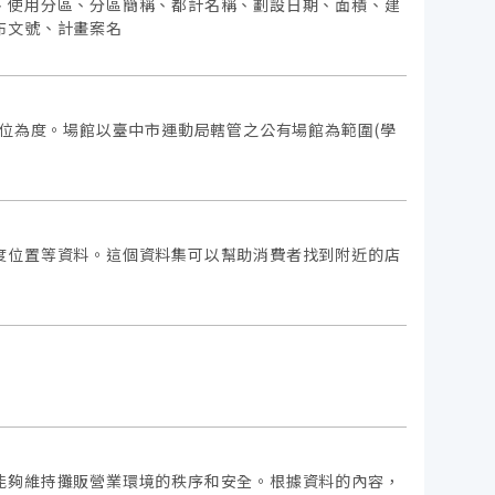
、使用分區、分區簡稱、都計名稱、劃設日期、面積、建
布文號、計畫案名
單位為度。場館以臺中市運動局轄管之公有場館為範圍(學
度位置等資料。這個資料集可以幫助消費者找到附近的店
能夠維持攤販營業環境的秩序和安全。根據資料的內容，