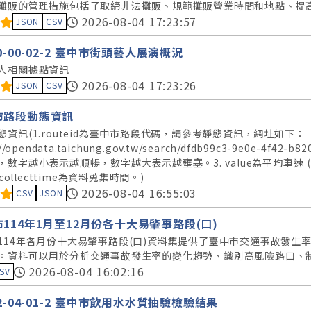
攤販的管理措施包括了取締非法攤販、規範攤販營業時間和地點、提
料集評分：
2026-08-04 17:23:57
JSON
CSV
50-00-02-2 臺中市街頭藝人展演概況
人相關據點資訊
料集評分：
2026-08-04 17:23:26
JSON
CSV
市路段動態資訊
態資訊(1.routeid為臺中市路段代碼，請參考靜態資訊，網址如下：
://opendata.taichung.gov.tw/search/dfdb99c3-9e0e-4
數字越小表示越順暢，數字越大表示越壅塞。3. value為平均車速 (公里/
tacollecttime為資料蒐集時間。)
料集評分：
2026-08-04 16:55:03
CSV
JSON
114年1月至12月份各十大易肇事路段(口)
114年各月份十大易肇事路段(口)資料集提供了臺中市交通事故發生
。資料可以用於分析交通事故發生率的變化趨勢、識別高風險路口、
集評分：
2026-08-04 16:02:16
SV
22-04-01-2 臺中市飲用水水質抽驗檢驗結果