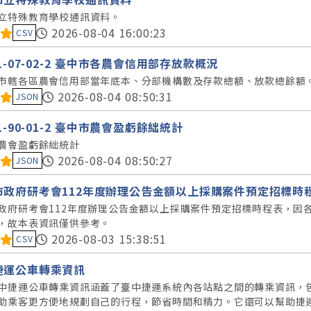
立特殊教育學校通訊資料。
料集評分：
2026-08-04 16:00:23
CSV
11-07-02-2 臺中市各農會信用部存放款概況
市轄各區農會信用部當年底本、分部機構數及存款總額、放款總餘額
料集評分：
2026-08-04 08:50:31
JSON
11-90-01-2 臺中市農會盈虧餘絀統計
農會盈虧餘絀統計
料集評分：
2026-08-04 08:50:27
JSON
市政府研考會112年度辦理公告金額以上採購案件預定招標時
政府研考會112年度辦理公告金額以上採購案件預定招標時程表，因
，故本表資訊僅供參考。
料集評分：
2026-08-03 15:38:51
CSV
捷運公車轉乘資訊
中捷運公車轉乘資訊涵蓋了臺中捷運系統內各站點之間的轉乘資訊，
助乘客更方便地規劃自己的行程，節省時間和精力。它還可以幫助捷