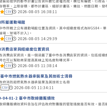
發展局提供的都市計畫公告資料數化建檔而成。欄位有編號、行政區
容積率、上限容積、都市計畫區、細部計畫區、備註、修圖日期、發
料集評分：
2026-08-05 16:38:11
CSV
市所屬運動場館
中市所轄之公有運動場館位置及資訊。其中經緯度格式為WGS84，
操場、球場不計入)。
料集評分：
2026-08-05 14:29:39
CSV
市消費店家與經緯度位置資訊
各消費店家資訊。是一個涵蓋了臺中市各消費店家的資訊，包括經緯
時也可以幫助商家提高其線上知名度和曝光率。
料集評分：
2026-08-05 11:38:14
CSV
5年臺中市燃氣熱水器承裝業及其技術士清冊
政府消防局燃氣熱水器承裝業及其技術士名冊
料集評分：
2026-08-05 11:34:11
CSV
59-04-01-2 臺中市取締攤販績效
取締攤販績效資料告旨在評估政府對攤販的管理措施是否有效，是否