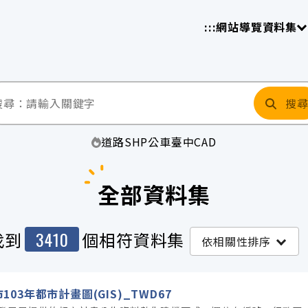
放平臺
請
:::
網站導覽
資料集
搜
道路
SHP
公車
臺中
CAD
全部資料集
3410
找到
個相符資料集
依相關性排序
103年都市計畫圖(GIS)_TWD67