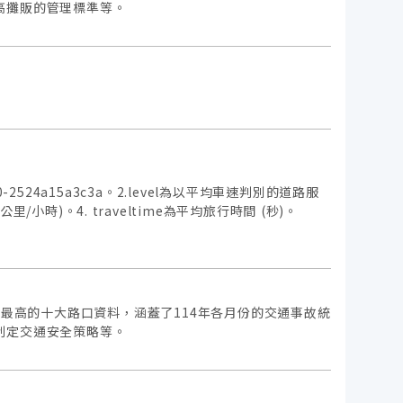
高攤販的管理標準等。
f42-b820-2524a15a3c3a。2.level為以平均車速判別的道路服
小時)。4. traveltime為平均旅行時間 (秒)。
率最高的十大路口資料，涵蓋了114年各月份的交通事故統
制定交通安全策略等。