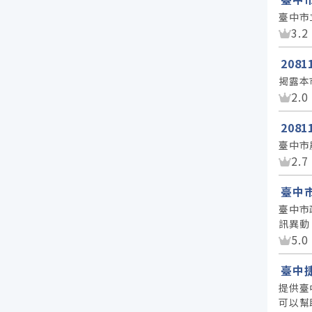
臺中市
資
3.2
208
揭露本
資
2.0
208
臺中市
資
2.7
臺中
臺中市
訊異動
資
5.0
臺中
提供臺
可以幫