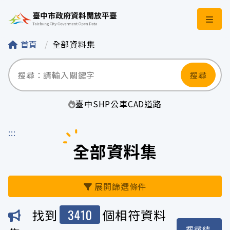
臺中市政府資料開
首頁
全部資料集
搜尋
臺中
SHP
公車
CAD
道路
:::
全部資料集
展開篩選條件
3410
找到
個相符資料
機關
搜尋結