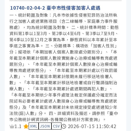
10740-02-04-2 臺中市性侵害加害人處遇
一、統計範圍及對象：凡本市依據性侵害犯罪防治法所執
行之加害人處遇業務項目（含二線輔導、家庭暴力事件服
務處），均為統計範圍及對象。 二、統計標準時間：動態
資料第1季以1至3月、第2季以4至6月、第3季以7至9月、
第4季以10至12月之事實為準，靜態資料以本年累計至本
季底之事實為準。 三、分類標準：橫項依「加害人性別」
分；縱項依「本期加害人個案人數按處分類別分」、「本
年截至本期累計個案人數按實施身心治療或輔導教育處遇
類別分」、「本年截至本期累計個案人數按身心治療或輔
導教育處遇狀態分」、「本年截至本期累計處以行政罰鍰
人數」、「本年截至本期累計限期未履行移送地檢署人
數」、「本年截至本期累計移送地檢署或自行聲請強制治
療人數」、「本年截至本期累計處遇期間再犯人數」、
「本年截至本期依少年事件處理法裁定保護處分確定而法
院認有必要者累計處遇人數按身心治療或輔導教育處遇狀
態分」及「本年截至本期累計未依規定接受處遇通知少年
法院(庭)人數」分。 四、詳細資料及描述，請參照「臺中
市公務統計網資訊網-各機關公務統計方案查詢」。
資料集評分：
1.1
2026-07-15 11:50:42
XML
JSON
CSV