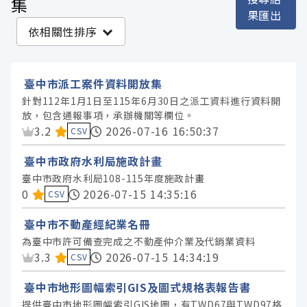
集
果匯出
臺中市政府主計處 (570)
依相關性排序
臺中市政府警察局 (475)
臺中市政府都市發展局 (367)
臺中市派工案件資料開放集
臺中市政府社會局 (250)
針對112年1月1日至115年6月30日之派工資料進行資料開
臺中市政府民政局 (232)
放，包含通報事項，承辦機關等欄位。
資料集評分：
3.2
2026-07-16 16:50:37
CSV
臺中市政府研究發展考核委員會 (176)
臺中市政府地方稅務局 (171)
臺中市政府水利局施政計畫
臺中市政府水利局108-115年度施政計畫
臺中市政府教育局 (143)
資料集評分：
0
2026-07-15 14:35:16
CSV
臺中市政府地政局 (124)
臺中市不動產經紀業名冊
臺中市政府衛生局 (120)
為臺中市許可備查完成之不動產仲介業及代銷業資料
臺中市政府數位發展局 (95)
資料集評分：
3.3
2026-07-15 14:34:19
CSV
臺中市政府環境保護局 (88)
臺中市地形圖幅索引GIS及圖式規格表報告書
臺中市政府消防局 (71)
提供臺中市地形圖幅索引GIS地圖，有TWD67與TWD97格