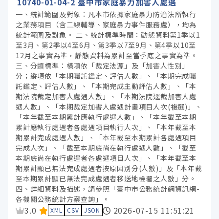
10740-01-04-2 臺中市家庭暴力加害人處遇
臺中市政府新聞局 (10)
一、統計範圍及對象：凡本市依據家庭暴力防治法所執行
臺中捷運股份有限公司 (9)
之業務項目（含二線輔導、家庭暴力事件服務處），均為
臺中市政府運動局 (8)
統計範圍及對象。 二、統計標準時間：動態資料第1季以1
至3月、第2季以4至6月、第3季以7至9月、第4季以10至
臺中市政府捷運工程局 (5)
12月之事實為準，靜態資料為累計至當季底之事實為準。
三、分類標準：橫項依「裁定法源」及「加害人性別」
臺中市政府秘書處 (5)
分；縱項依「本期囑託鑑定、評估人數」、「本期完成囑
託鑑定、評估人數」、「本期完成主動評估人數」、「本
期法院裁定加害人處遇人數」、「本期法院逕裁加害人處
服務分類
遇人數」、「本期裁定加害人處遇計畫項目人次(複選)」、
「本年截至本期累計應執行處遇人數」、「本年截至本期
格式
累計應執行處遇者各處遇項目執行人次」、「本年截至本
期累計完成處遇人數」、「本年截至本期累計各處遇項目
完成人次」、「截至本期底尚在執行處遇人數」、「截至
標籤
本期底尚在執行處遇者各處遇項目人次」、「本年截至本
期累計顯已無法完成處遇者按原因別分(人數)」及「本年截
至本期累計顯已無法完成處遇者移送地檢署之人數」分。
授權
四、詳細資料及描述，請參照「臺中市公務統計網資訊網-
各機關公務統計方案查詢」。
資料集評分：
3.0
2026-07-15 11:51:21
XML
CSV
JSON