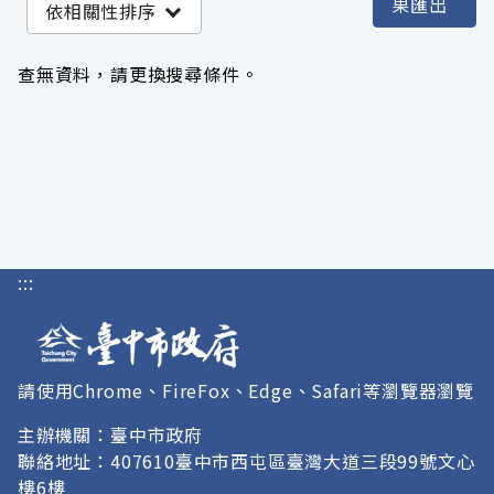
果匯出
依相關性排序
沒有 機關 符合這個搜尋結果
查無資料，請更換搜尋條件。
服務分類
格式
標籤
:::
授權
請使用Chrome、FireFox、Edge、Safari等瀏覽器瀏覽
主辦機關：臺中市政府
聯絡地址：407610臺中市西屯區臺灣大道三段99號文心
樓6樓