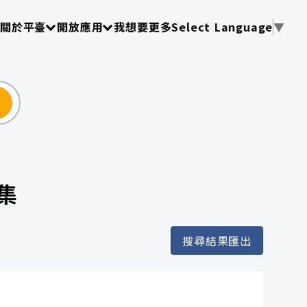
使用 TAB 操作選單
請使用 TAB 操作選單
請使用 TAB 操作選單
關於平臺
開放應用
我想要更多
Select Language
▼
尋
集
搜尋結果匯出