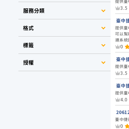
提供臺
資
3.5
服務分類
臺中
格式
提供臺
可以幫
運系統
標籤
資
0
臺中
授權
提供臺
資
3.5
臺中
提供臺
資
4.0
206
臺中捷
資
0