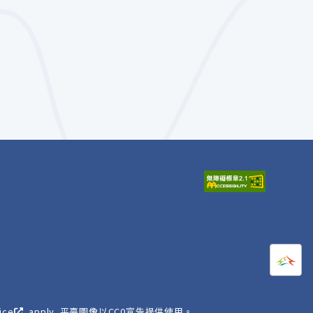
打開
A
ice
apply. 平臺圖像以CC0宣告提供使用。