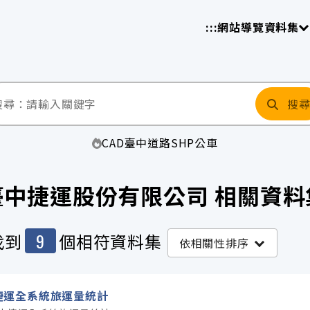
放平臺
請
:::
網站導覽
資料集
搜
CAD
臺中
道路
SHP
公車
臺中捷運股份有限公司 相關資料
9
找到
個相符資料集
依相關性排序
捷運全系統旅運量統計