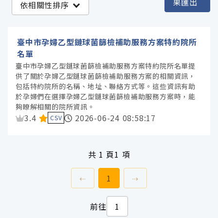
果匯出
依相關性排序
臺中市政府衛生局 (1)
臺中市孕婦乙型鏈球菌篩檢補助服務方案特約院所
服務分類
名單
臺中市孕婦乙型鏈球菌篩檢補助服務方案特約院所名單提
供了關於孕婦乙型鏈球菌篩檢補助服務方案的相關資訊，
格式
包括特約院所的名稱、地址、聯絡方式等。這些資訊有助
於孕婦們在選擇孕婦乙型鏈球菌篩檢補助服務方案時，能
夠瞭解相關的院所資訊。
標籤
資料集評分：
3.4
2026-06-24 08:58:17
CSV
授權
共
1 頁
1 項
上一頁
前往
頁
下一頁
⇠
1
⇢
前往