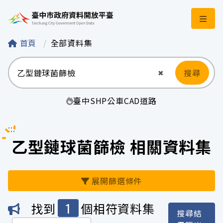
臺中市政府資料開
首頁
全部資料集
搜尋
清空輸入
✖
臺中
SHP
公車
CAD
道路
:::
乙型鏈球菌篩檢 相關資料集
展開篩選條件
1
找到
個相符資料集
搜尋結
機關