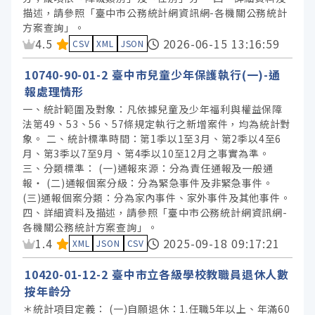
描述，請參照「臺中市公務統計網資訊網-各機關公務統計
方案查詢」。
資料集評分：
4.5
2026-06-15 13:16:59
CSV
XML
JSON
10740-90-01-2 臺中市兒童少年保護執行(一)-通
報處理情形
一、統計範圍及對象：凡依據兒童及少年福利與權益保障
法第49、53、56、57條規定執行之新增案件，均為統計對
象。 二、統計標準時間：第1季以1至3月、第2季以4至6
月、第3季以7至9月、第4季以10至12月之事實為準。
三、分類標準： (一)通報來源：分為責任通報及一般通
報‧ (二)通報個案分級：分為緊急事件及非緊急事件。
(三)通報個案分類：分為家內事件、家外事件及其他事件。
四、詳細資料及描述，請參照「臺中市公務統計網資訊網-
各機關公務統計方案查詢」。
資料集評分：
1.4
2025-09-18 09:17:21
XML
JSON
CSV
10420-01-12-2 臺中市立各級學校教職員退休人數
按年齡分
＊統計項目定義： (一)自願退休：1.任職5年以上、年滿60