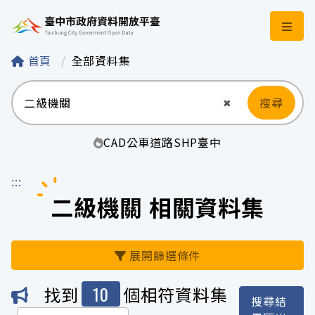
臺中市政府資料開
首頁
全部資料集
搜尋
清空輸入
✖
CAD
公車
道路
SHP
臺中
:::
二級機關 相關資料集
展開篩選條件
10
找到
個相符資料集
搜尋結
機關