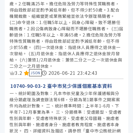
歲。2.任職滿25年。擔任危險及勞力等特殊性質職務者，
得由銓敘部認定酌予減低年齡，但不得少於50歲。3.配合
機關裁撤、組織變更或業務緊縮並依法令辦理精簡者。
(二)命令退休：1.任職5年以上，因身心障礙，致不堪勝任
職務者。2.因公傷病致身心障礙而不堪勝任職務者。 (三)屆
齡退休：1.任職5年以上、年滿65歲。2.擔任危險及勞力等
特殊性質職務者，得由銓敘部認定酌予減低年齡，但不得
少於55歲。 (四)一次退休金：指退休人員應得之退休金一
次發給。 (五)月退休金：指退休人員應得之退休金按月發
給。 (六)兼領1/2月退休金：兼領二分之一之一次退休金與
二分之一之月退休金。
資料集評分：
3.2
2026-06-21 23:42:43
JSON
10740-90-03-2 臺中市兒少保護個案基本資料
一、統計範圍及對象：凡本市依兒童及少年保護通報與分
級分類處理及調查辦法第6條，分類為第1類事件之開案案
件均為統計對象。 二、統計標準時間：上半年1-6月、下
半年7-12月事實為準。 三、分類標準：受虐類型、受虐者
性別與年齡、受虐者特殊狀況、受虐者父母國籍、施虐者
性別與年齡、施虐者身分、施虐者教育程度、施虐者本身
狀況。 四、詳細資料及描述，請參照「臺中市公務統計網