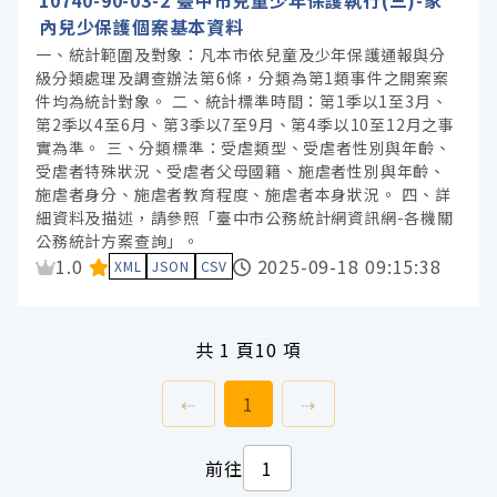
10740-90-03-2 臺中市兒童少年保護執行(三)-家
內兒少保護個案基本資料
一、統計範圍及對象：凡本市依兒童及少年保護通報與分
級分類處理及調查辦法第6條，分類為第1類事件之開案案
件均為統計對象。 二、統計標準時間：第1季以1至3月、
第2季以4至6月、第3季以7至9月、第4季以10至12月之事
實為準。 三、分類標準：受虐類型、受虐者性別與年齡、
受虐者特殊狀況、受虐者父母國籍、施虐者性別與年齡、
施虐者身分、施虐者教育程度、施虐者本身狀況。 四、詳
細資料及描述，請參照「臺中市公務統計網資訊網-各機關
公務統計方案查詢」。
資料集評分：
1.0
2025-09-18 09:15:38
XML
JSON
CSV
共
1 頁
10 項
上一頁
前往
頁
下一頁
⇠
1
⇢
前往