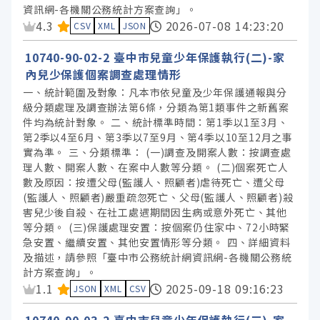
資訊網-各機關公務統計方案查詢」。
資料集評分：
4.3
2026-07-08 14:23:20
CSV
XML
JSON
10740-90-02-2 臺中市兒童少年保護執行(二)-家
內兒少保護個案調查處理情形
一、統計範圍及對象：凡本市依兒童及少年保護通報與分
級分類處理及調查辦法第6條，分類為第1類事件之新舊案
件均為統計對象。 二、統計標準時間：第1季以1至3月、
第2季以4至6月、第3季以7至9月、第4季以10至12月之事
實為準。 三、分類標準： (一)調查及開案人數：按調查處
理人數、開案人數、在案中人數等分類。 (二)個案死亡人
數及原因：按遭父母(監護人、照顧者)虐待死亡、遭父母
(監護人、照顧者)嚴重疏忽死亡、父母(監護人、照顧者)殺
害兒少後自殺、在社工處遇期間因生病或意外死亡、其他
等分類。 (三)保護處理安置：按個案仍住家中、72小時緊
急安置、繼續安置、其他安置情形等分類。 四、詳細資料
及描述，請參照「臺中市公務統計網資訊網-各機關公務統
計方案查詢」。
資料集評分：
1.1
2025-09-18 09:16:23
JSON
XML
CSV