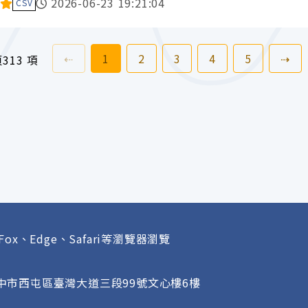
料集評分：
2026-06-23 19:21:04
CSV
上一頁
前往
頁
前往
頁
前往
頁
前往
頁
前往
頁
下
⇠
1
2
3
4
5
⇢
頁
313 項
Fox、Edge、Safari等瀏覽器瀏覽
府
臺中市西屯區臺灣大道三段99號文心樓6樓