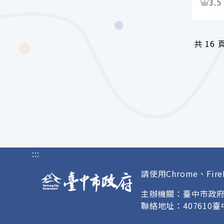
資
3.5
共
16 
:::
請使用Chrome、Fire
主辦機關：臺中市政
聯絡地址：407610