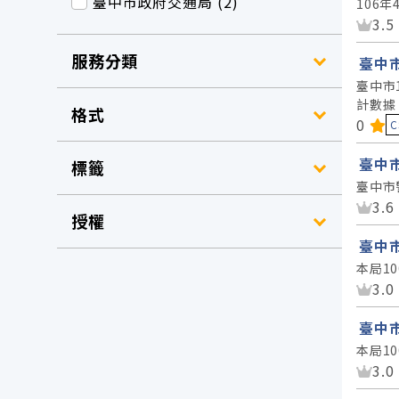
臺中市政府交通局 (2)
106
資
3.5
服務分類
臺中市
臺中市
計數據
格式
資料
0
C
臺中
標籤
臺中市
資
3.6
授權
臺中
本局1
資
3.0
臺中
本局1
資
3.0