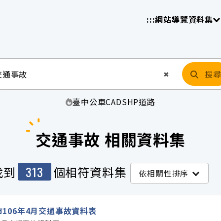
放平臺
請
:::
網站導覽
資料集
搜
清空輸入
✖
臺中
公車
CAD
SHP
道路
交通事故 相關資料集
313
找到
個相符資料集
依相關性排序
市106年4月交通事故資料表