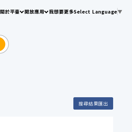
使用 TAB 操作選單
請使用 TAB 操作選單
請使用 TAB 操作選單
關於平臺
開放應用
我想要更多
Select Language
▼
尋
搜尋結果匯出