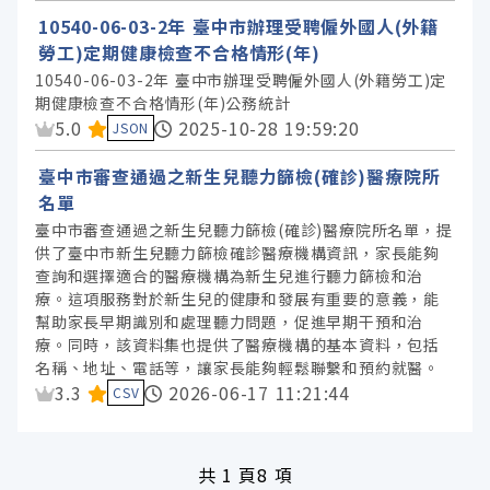
10540-06-03-2年 臺中市辦理受聘僱外國人(外籍
勞工)定期健康檢查不合格情形(年)
10540-06-03-2年 臺中市辦理受聘僱外國人(外籍勞工)定
期健康檢查不合格情形(年)公務統計
資料集評分：
5.0
2025-10-28 19:59:20
JSON
臺中市審查通過之新生兒聽力篩檢(確診)醫療院所
名單
臺中市審查通過之新生兒聽力篩檢(確診)醫療院所名單，提
供了臺中市新生兒聽力篩檢確診醫療機構資訊，家長能夠
查詢和選擇適合的醫療機構為新生兒進行聽力篩檢和治
療。這項服務對於新生兒的健康和發展有重要的意義，能
幫助家長早期識別和處理聽力問題，促進早期干預和治
療。同時，該資料集也提供了醫療機構的基本資料，包括
名稱、地址、電話等，讓家長能夠輕鬆聯繫和預約就醫。
資料集評分：
3.3
2026-06-17 11:21:44
CSV
共
1 頁
8 項