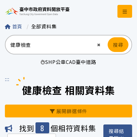
臺中市政府資料開
首頁
全部資料集
搜尋
清空輸入
✖
SHP
公車
CAD
臺中
道路
:::
健康檢查 相關資料集
展開篩選條件
8
找到
個相符資料集
搜尋結
機關