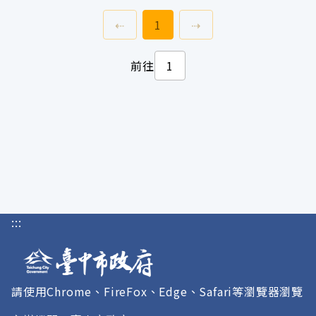
上一頁
前往
頁
下一頁
⇠
1
⇢
前往
:::
請使用Chrome、FireFox、Edge、Safari等瀏覽器瀏覽