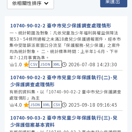
果匯出
依相關性排序
臺中市政府社會局 (37)
10740-90-02-2 臺中市兒少保護調查處理情形
服務分類
一、統計範圍及對象：凡依兒童及少年福利與權益保障法
第53、54條所通報之未滿18歲兒少保護通報案件，經本市
集中受理篩派案窗口分流至「保護服務-兒少保護」之案件
格式
均為統計對象。 二、統計標準時間：上半年1-6月、下半
年7-12月事實為準。
資料集評分：
1.0
2026-07-08 14:23:30
CSV
JSON
XML
標籤
10740-90-02-2 臺中市兒童少年保護執行(二)-兒
授權
少保護調查處理情形
有新的資料集，以「10740-90-02-2 臺中市兒少保護調查
處理情形」為主
資料集評分：
4.0
2025-09-18 09:16:45
JSON
XML
CSV
10740-90-03-2 臺中市兒童少年保護執行(三)-兒
少保護個案基本資料