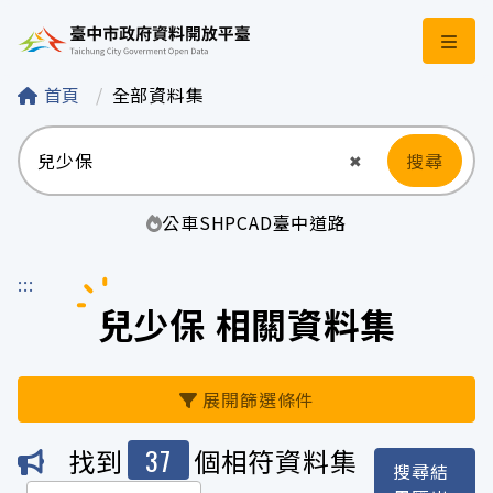
臺中市政府資料開
首頁
全部資料集
搜尋
清空輸入
✖
公車
SHP
CAD
臺中
道路
:::
兒少保 相關資料集
展開篩選條件
37
找到
個相符資料集
搜尋結
機關