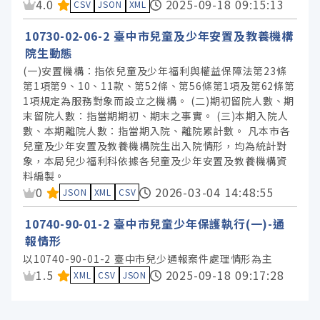
資料集評分：
4.0
2025-09-18 09:15:13
CSV
JSON
XML
10730-02-06-2 臺中市兒童及少年安置及教養機構
院生動態
(一)安置機構：指依兒童及少年福利與權益保障法第23條
第1項第9、10、11款、第52條、第56條第1項及第62條第
1項規定為服務對象而設立之機構。 (二)期初留院人數、期
末留院人數：指當期期初、期末之事實。 (三)本期入院人
數、本期離院人數：指當期入院、離院累計數。 凡本市各
兒童及少年安置及教養機構院生出入院情形，均為統計對
象，本局兒少福利科依據各兒童及少年安置及教養機構資
料編製。
資料集評分：
0
2026-03-04 14:48:55
JSON
XML
CSV
10740-90-01-2 臺中市兒童少年保護執行(一)-通
報情形
以10740-90-01-2 臺中市兒少通報案件處理情形為主
資料集評分：
1.5
2025-09-18 09:17:28
XML
CSV
JSON