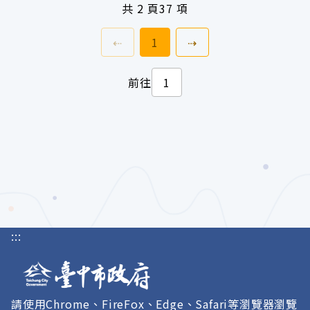
共
2 頁
37 項
上一頁
前往
頁
下一頁
⇠
1
⇢
前往
:::
請使用Chrome、FireFox、Edge、Safari等瀏覽器瀏覽