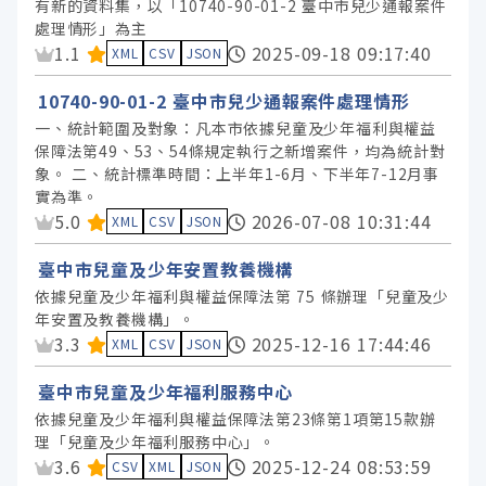
有新的資料集，以「10740-90-01-2 臺中市兒少通報案件
處理情形」為主
資料集評分：
1.1
2025-09-18 09:17:40
XML
CSV
JSON
10740-90-01-2 臺中市兒少通報案件處理情形
一、統計範圍及對象：凡本市依據兒童及少年福利與權益
保障法第49、53、54條規定執行之新增案件，均為統計對
象。 二、統計標準時間：上半年1-6月、下半年7-12月事
實為準。
資料集評分：
5.0
2026-07-08 10:31:44
XML
CSV
JSON
臺中市兒童及少年安置教養機構
依據兒童及少年福利與權益保障法第 75 條辦理「兒童及少
年安置及教養機構」。
資料集評分：
3.3
2025-12-16 17:44:46
XML
CSV
JSON
臺中市兒童及少年福利服務中心
依據兒童及少年福利與權益保障法第23條第1項第15款辦
理「兒童及少年福利服務中心」。
資料集評分：
3.6
2025-12-24 08:53:59
CSV
XML
JSON