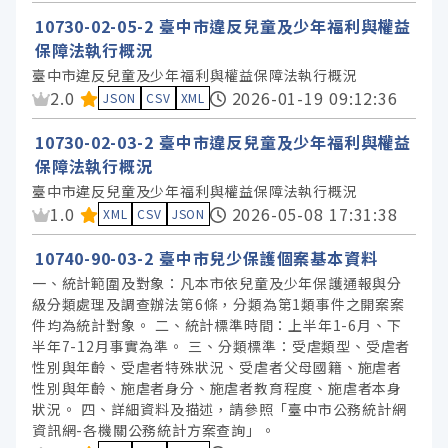
10730-02-05-2 臺中市違反兒童及少年福利與權益
保障法執行概況
臺中市違反兒童及少年福利與權益保障法執行概況
資料集評分：
2.0
2026-01-19 09:12:36
JSON
CSV
XML
10730-02-03-2 臺中市違反兒童及少年福利與權益
保障法執行概況
臺中市違反兒童及少年福利與權益保障法執行概況
資料集評分：
1.0
2026-05-08 17:31:38
XML
CSV
JSON
10740-90-03-2 臺中市兒少保護個案基本資料
一、統計範圍及對象：凡本市依兒童及少年保護通報與分
級分類處理及調查辦法第6條，分類為第1類事件之開案案
件均為統計對象。 二、統計標準時間：上半年1-6月、下
半年7-12月事實為準。 三、分類標準：受虐類型、受虐者
性別與年齡、受虐者特殊狀況、受虐者父母國籍、施虐者
性別與年齡、施虐者身分、施虐者教育程度、施虐者本身
狀況。 四、詳細資料及描述，請參照「臺中市公務統計網
資訊網-各機關公務統計方案查詢」。