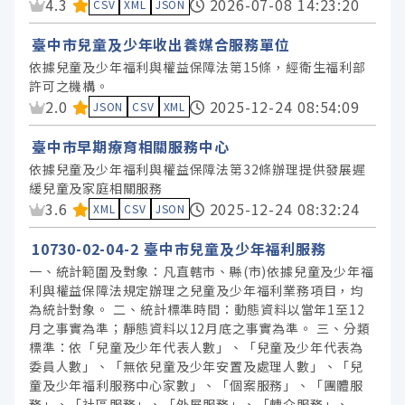
資料集評分：
4.3
2026-07-08 14:23:20
CSV
XML
JSON
臺中市兒童及少年收出養媒合服務單位
依據兒童及少年福利與權益保障法第15條，經衛生福利部
許可之機構。
資料集評分：
2.0
2025-12-24 08:54:09
JSON
CSV
XML
臺中市早期療育相關服務中心
依據兒童及少年福利與權益保障法第32條辦理提供發展遲
緩兒童及家庭相關服務
資料集評分：
3.6
2025-12-24 08:32:24
XML
CSV
JSON
10730-02-04-2 臺中市兒童及少年福利服務
一、統計範圍及對象：凡直轄市、縣(市)依據兒童及少年福
利與權益保障法規定辦理之兒童及少年福利業務項目，均
為統計對象。 二、統計標準時間：動態資料以當年1至12
月之事實為準；靜態資料以12月底之事實為準。 三、分類
標準：依「兒童及少年代表人數」、「兒童及少年代表為
委員人數」、「無依兒童及少年安置及處理人數」、「兒
童及少年福利服務中心家數」、「個案服務」、「團體服
務」、「社區服務」、「外展服務」、「轉介服務」、