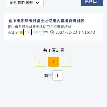
果匯出
依相關性排序
臺中市政府都市發展局 (1)
臺中市各都市計畫土地使用內容概要統計表
服務分類
臺中市各都市計畫土地使用內容概要統計
資料集評分：
2.9
2024-02-23 17:15:48
CSV
JSON
XML
格式
共
1 頁
1 項
標籤
上一頁
前往
頁
下一頁
⇠
1
⇢
授權
前往