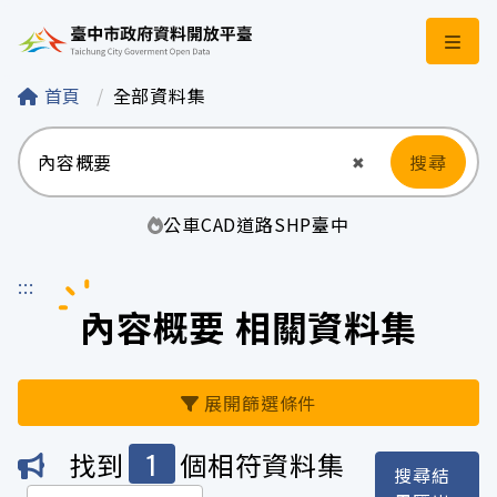
臺中市政府資料開
首頁
全部資料集
搜尋
清空輸入
✖
公車
CAD
道路
SHP
臺中
:::
內容概要 相關資料集
展開篩選條件
1
找到
個相符資料集
搜尋結
機關