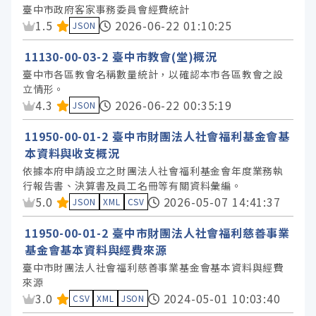
臺中市政府客家事務委員會經費統計
資料集評分：
1.5
2026-06-22 01:10:25
JSON
11130-00-03-2 臺中市教會(堂)概況
臺中市各區教會名稱數量統計，以確認本市各區教會之設
立情形。
資料集評分：
4.3
2026-06-22 00:35:19
JSON
11950-00-01-2 臺中市財團法人社會福利基金會基
本資料與收支概況
依據本府申請設立之財團法人社會福利基金會年度業務執
行報告書、決算書及員工名冊等有關資料彙編。
資料集評分：
5.0
2026-05-07 14:41:37
JSON
XML
CSV
11950-00-01-2 臺中市財團法人社會福利慈善事業
基金會基本資料與經費來源
臺中市財團法人社會福利慈善事業基金會基本資料與經費
來源
資料集評分：
3.0
2024-05-01 10:03:40
CSV
XML
JSON