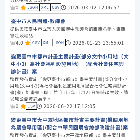
仍以招標公告為準。
臺中市政府勞工局 (2)
資料集評分：
0
2026-03-02 12:06:57
JSON
XML
CSV
臺中市政府地政局 (2)
臺中市人民團體-教師會
臺中市政府民政局 (2)
提供民眾臺中市立案人民團體中教師會的團體名稱、團體
臺中市政府警察局 (2)
會址及電話
資料集評分：
4.0
臺中市政府人事處 (1)
2026-01-23 13:55:01
CSV
XML
JSON
臺中市政府政風處 (1)
變更臺中市都市計畫主要計畫(部分文中小用地（文
臺中市政府數位發展局 (1)
中小3）為社會福利設施用地）（配合社會住宅興
辦計畫）案
臺中市政府水利局 (1)
整理發布實施「變更臺中市都市計畫主要計畫(部分文中小
臺中市政府消防局 (1)
用地(文中小3)為社會福利設施用地)(配合社會住宅興辦計
臺中市政府經濟發展局 (1)
畫)案」計畫書、圖，並自112年11月21日零時起生效，請
以原公告資訊為準。
臺中市政府觀光旅遊局 (1)
資料集評分：
0
2026-06-22 17:12:05
CSV
變更臺中市大平霧地區都市計畫主要計畫(機關用地
服務分類
為農會專用區)(配合中華民國農會總部改建計畫)案
整理發布實施「變更臺中市大平霧地區都市計畫主要計畫