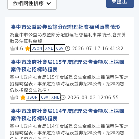
果匯出
依相關性排序
臺中市政府社會局 (162)
臺中市政府教育局 (110)
臺中市公益彩券盈餘分配辦理社會福利事業情形
臺中市政府研究發展考核委員會 (17)
為臺中市公益彩券盈餘分配辦理社會福利事業情形,含預算
數及決算數金額
臺中市政府原住民族事務委員會 (15)
資料集評分：
4.6
2026-07-17 16:41:32
JSON
XML
CSV
臺中市政府地方稅務局 (12)
臺中市政府社會局115年度辦理公告金額以上採購
臺中市政府都市發展局 (10)
案件預定招標時程表
臺中市政府客家事務委員會 (4)
臺中市政府社會局115年度辦理公告金額以上採購案件預定
臺中市政府文化局 (4)
招標時程表，本預定招標時程表並非招標公告，招標內容
仍以招標公告為準。
臺中市政府法制局 (4)
資料集評分：
0
2026-03-02 12:06:55
JSON
CSV
XML
臺中市政府環境保護局 (4)
臺中市政府社會局114年度辦理公告金額以上採購
臺中市政府農業局 (4)
案件預定招標時程表
臺中市政府衛生局 (3)
臺中市政府社會局114年度辦理公告金額以上採購案件預定
臺中市政府交通局 (2)
招標時程表，本預定招標時程表並非招標公告，招標內容