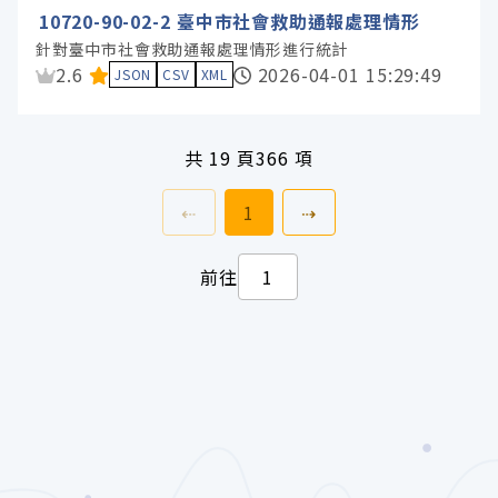
10720-90-02-2 臺中市社會救助通報處理情形
針對臺中市社會救助通報處理情形進行統計
資料集評分：
2.6
2026-04-01 15:29:49
JSON
CSV
XML
共
19 頁
366 項
上一頁
前往
頁
下一頁
⇠
1
⇢
前往