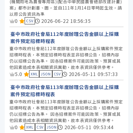
格式
(機關用地為農會專用區)(配合中華民國農會總部改建計畫)
案」都市計劃書、圖，並自111年1月14日零時起生效，請
以原公告資訊為準
標籤
資料集評分：
0
2026-06-22 18:56:35
CSV
臺中市政府社會局112年度辦理公告金額以上採購
授權
案件預定招標時程表
臺中市政府社會局112年度辦理公告金額以上採購案件預定
招標時程表，本預定招標時程表並非招標公告，招標內容
仍以招標公告為準。 因各招標案件可能因政策、預算或其
他因素造成本表相關資訊異動，故本表資訊僅供參考。
資料集評分：
5.0
2026-05-11 09:57:33
XML
JSON
CSV
臺中市政府社會局113年度辦理公告金額以上採購
案件預定招標時程表
臺中市政府社會局113年度辦理公告金額以上採購案件預定
招標時程表，本預定招標時程表並非招標公告，招標內容
仍以招標公告為準。 因各招標案件可能因政策、預算或其
他因素造成本表相關資訊異動，故本表資訊僅供參考。
資料集評分：
0
2026-05-11 09:53:44
XML
CSV
JSON