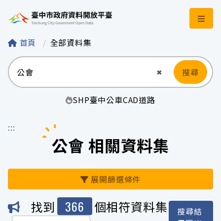
臺中市政府資料開
首頁
全部資料集
搜尋
清空輸入
✖
SHP
臺中
公車
CAD
道路
:::
公會 相關資料集
展開篩選條件
366
找到
個相符資料集
搜尋結
機關