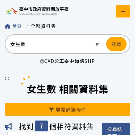
臺中市政府資料開
首頁
全部資料集
搜尋
清空輸入
✖
CAD
公車
臺中
道路
SHP
:::
女生數 相關資料集
展開篩選條件
7
找到
個相符資料集
搜尋結
機關