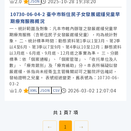
資料集評分：
2.0
2025-10-28 19:38:20
JSON
10730-06-04-2 臺中市新住民子女發展遲緩兒童早
期療育服務概況
一、統計範圍及對象：凡本市轄內辦理之發展遲緩兒童早
期療育服務（含新住民子女發展遲緩兒童），均為統計對
象。 二、統計標準時間：動態資料第1季以1至3月、第2季
以4至6月、第3季以7至9月、第4季以10至12月；靜態資料
以3月底、6月底、9月底、12月底之事實為準。 三、分類
標準：依「個案通報」、「個案管理」、「收托單位及人
數」、「療育類別」及「療育補助」分。本表所稱疑似發
展遲緩，係指尚未經衛生主管機關認可之醫院評估確認，
發給證明之兒童。 表號經過變更，舊表號為：10730-06-
03-2
資料集評分：
1.0
2026-03-02 12:07:04
XML
JSON
CSV
共
1 頁
7 項
上一頁
前往
頁
下一頁
⇠
1
⇢