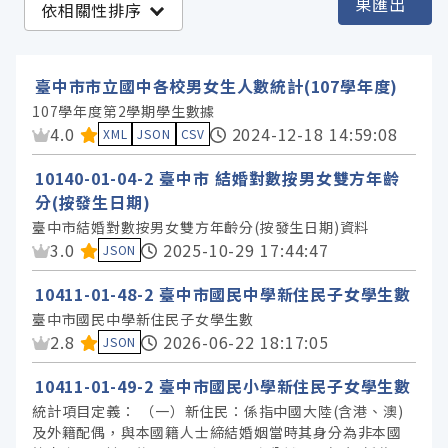
果匯出
依相關性排序
臺中市政府教育局 (3)
臺中市政府民政局 (3)
臺中市市立國中各校男女生人數統計(107學年度)
臺中市政府社會局 (1)
107學年度第2學期學生數據
資料集評分：
4.0
2024-12-18 14:59:08
XML
JSON
CSV
服務分類
10140-01-04-2 臺中市 結婚對數按男女雙方年齡
分(按發生日期)
格式
臺中市結婚對數按男女雙方年齡分(按發生日期)資料
資料集評分：
3.0
2025-10-29 17:44:47
JSON
標籤
10411-01-48-2 臺中市國民中學新住民子女學生數
臺中市國民中學新住民子女學生數
資料集評分：
2.8
2026-06-22 18:17:05
JSON
授權
10411-01-49-2 臺中市國民小學新住民子女學生數
統計項目定義： （一）新住民：係指中國大陸(含港、澳)
及外籍配偶，與本國籍人士締結婚姻當時其身分為非本國