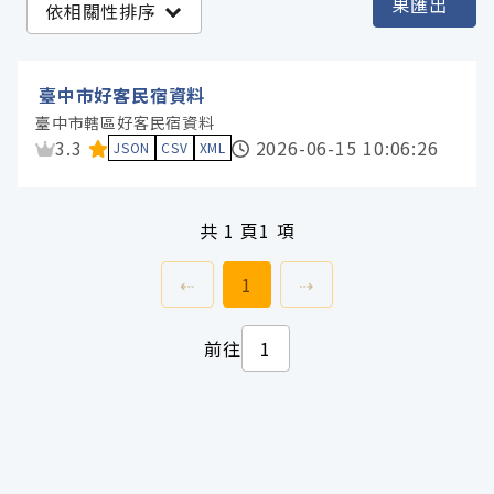
果匯出
依相關性排序
臺中市政府觀光旅遊局 (1)
臺中市好客民宿資料
服務分類
臺中市轄區好客民宿資料
資料集評分：
3.3
2026-06-15 10:06:26
JSON
CSV
XML
格式
共
1 頁
1 項
標籤
上一頁
前往
頁
下一頁
⇠
1
⇢
授權
前往