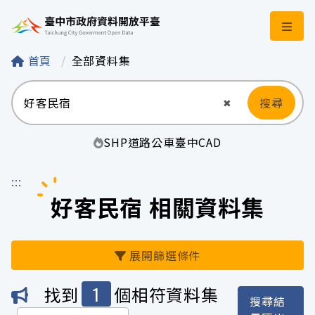
臺中市政府資料開
首頁
全部資料集
搜尋
清空輸入
✖
SHP
道路
公車
臺中
CAD
:::
好客民宿 相關資料集
展開篩選條件
1
找到
個相符資料集
搜尋結
機關