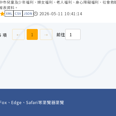
中市兒童及少年福利、婦女福利、老人福利、身心障礙福利、社會救
報表資料。
料集評分：
2026-05-11 10:41:14
XML
CSV
JSON
上一頁
前往
頁
下一頁
⇠
1
⇢
前往
5 項
Fox、Edge、Safari等瀏覽器瀏覽
府