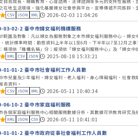
女自我成長、親職教育、心理諮商、法律諮詢等多元的支持性服務，
之在地生活環境，強化基層婦女社會參與平台，宣導傳遞不同族群、
料集評分：
2026-02-03 11:04:26
CSV
JSON
XML
30-03-02-2 臺中市婦女福利機構服務
計範圍及對象：凡以婦女為服務對象之本市婦女福利服務中心、婦女
二、統計標準時間：動態資料上半年以1至6月、下半年以7至12月之事
：橫項依「機構名稱」分；縱項依「婦女福利服務中心」及「婦女中
料集評分：
2025-08-18 15:33:21
XML
CSV
JSON
90-01-01-2 臺中市社會福利工作人員數
中市兒童及少年福利、婦女福利、老人福利、身心障礙福利、社會救
報表資料。
料集評分：
2026-05-11 10:40:34
CSV
JSON
XML
30-06-10-2 臺中市家庭福利服務
市各個家庭福利服務中心相關服務數據分析，其數據可供教育研究及
料集評分：
2026-05-11 10:41:01
XML
JSON
CSV
90-01-01-2 臺中市政府從事社會福利工作人員數