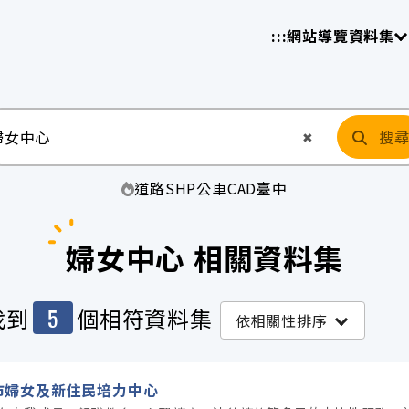
放平臺
請
:::
網站導覽
資料集
搜
清空輸入
✖
道路
SHP
公車
CAD
臺中
婦女中心 相關資料集
5
找到
個相符資料集
依相關性排序
市婦女及新住民培力中心