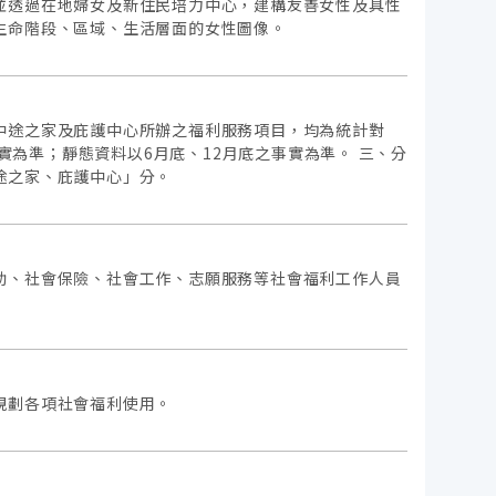
並透過在地婦女及新住民培力中心，建構友善女性及具性
生命階段、區域、生活層面的女性圖像。
中途之家及庇護中心所辦之福利服務項目，均為統計對
實為準；靜態資料以6月底、12月底之事實為準。 三、分
途之家、庇護中心」分。
助、社會保險、社會工作、志願服務等社會福利工作人員
規劃各項社會福利使用。