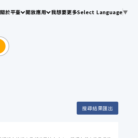
使用 TAB 操作選單
請使用 TAB 操作選單
請使用 TAB 操作選單
關於平臺
開放應用
我想要更多
Select Language
▼
尋
搜尋結果匯出