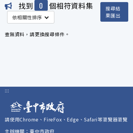
0
找到
個相符資料集
搜尋結
機關
果匯出
依相關性排序
沒有 機關 符合這個搜尋結果
查無資料，請更換搜尋條件。
服務分類
格式
標籤
:::
授權
請使用Chrome、FireFox、Edge、Safari等瀏覽器瀏覽
主辦機關：臺中市政府