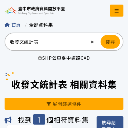
臺中市政府資料開
首頁
全部資料集
搜尋
清空輸入
✖
SHP
公車
臺中
道路
CAD
:::
收發文統計表 相關資料集
展開篩選條件
1
找到
個相符資料集
搜尋結
機關