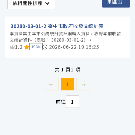
果匯出
依相關性排序
臺中市政府秘書處 (1)
30280-03-01-2 臺中市政府收發文統計表
服務分類
本資料集由本市公務統計資訊網轉入資料，收錄本府收發
文統計資料（表號： 30280-03-01-2）。
資料集評分：
1.2
2026-06-22 19:15:25
JSON
格式
標籤
共
1 頁
1 項
上一頁
前往
頁
下一頁
⇠
1
⇢
授權
前往