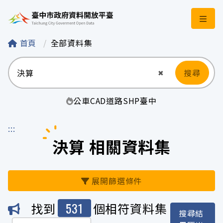
臺中市政府資料開
首頁
全部資料集
搜尋
清空輸入
✖
公車
CAD
道路
SHP
臺中
:::
決算 相關資料集
展開篩選條件
531
找到
個相符資料集
搜尋結
機關