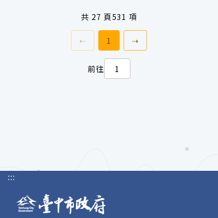
共
27 頁
531 項
上一頁
前往
頁
下一頁
⇠
1
⇢
前往
:::