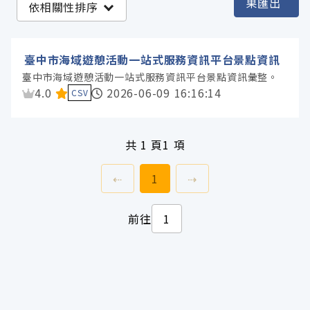
果匯出
依相關性排序
臺中市政府觀光旅遊局 (1)
臺中市海域遊憩活動一站式服務資訊平台景點資訊
服務分類
臺中市海域遊憩活動一站式服務資訊平台景點資訊彙整。
資料集評分：
4.0
2026-06-09 16:16:14
CSV
格式
共
1 頁
1 項
標籤
上一頁
前往
頁
下一頁
⇠
1
⇢
授權
前往