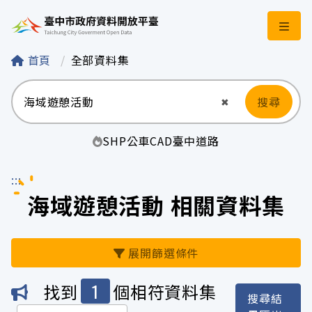
臺中市政府資料開
首頁
全部資料集
搜尋
清空輸入
✖
SHP
公車
CAD
臺中
道路
:::
海域遊憩活動 相關資料集
展開篩選條件
1
找到
個相符資料集
搜尋結
機關