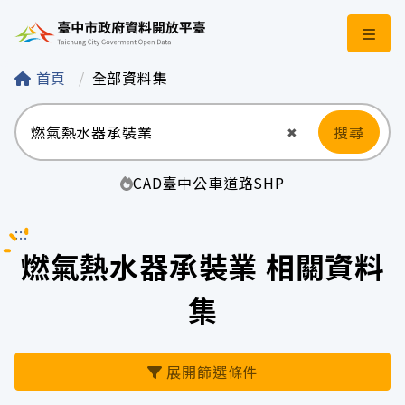
臺中市政府資料開
首頁
全部資料集
搜尋
清空輸入
✖
CAD
臺中
公車
道路
SHP
:::
燃氣熱水器承裝業 相關資料
集
展開篩選條件