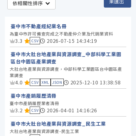
果匯出
依相關性排序
臺中市政府主計處 (34)
臺中市政府農業局 (28)
臺中市不動產經紀業名冊
臺中市政府都市發展局 (14)
為臺中市許可備查完成之不動產仲介業及代銷業資料
資料集評分：
3.3
2026-07-15 14:34:19
臺中市政府經濟發展局 (9)
CSV
臺中市政府衛生局 (6)
臺中市大肚台地產業與資源調查_中部科學工業園
臺中市政府勞工局 (4)
區台中園區產業調查
大肚台地產業與資源調查，中部科學工業園區台中園區產
臺中市政府地政局 (4)
業調查
臺中市政府環境保護局 (3)
資料集評分：
4.0
2025-12-10 13:38:58
CSV
XML
JSON
臺中市政府政風處 (1)
臺中市產銷履歷清冊
臺中市政府數位發展局 (1)
臺中市產銷履歷業者清冊
臺中市政府觀光旅遊局 (1)
資料集評分：
3.2
2026-04-01 14:16:26
CSV
臺中市政府財政局 (1)
臺中市大肚台地產業與資源調查_民生工業
大肚台地產業與資源調查-民生工業