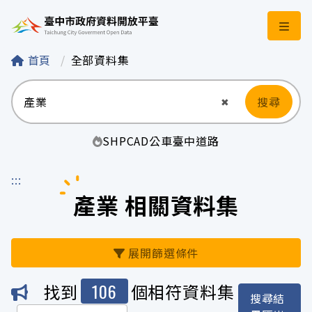
臺中市政府資料開
首頁
全部資料集
搜尋
清空輸入
✖
SHP
CAD
公車
臺中
道路
:::
產業 相關資料集
展開篩選條件
106
找到
個相符資料集
搜尋結
機關