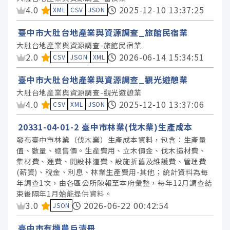
資料集評分：
4.0
2025-12-10 13:37:25
XML
CSV
JSON
臺中市大肚台地產業與資源調查_旅館民宿業
大肚台地產業與資源調查-旅館民宿業
資料集評分：
2.0
2026-06-14 15:34:51
CSV
JSON
XML
臺中市大肚台地產業與資源調查_觀光遊憩業
大肚台地產業與資源調查-觀光遊憩業
資料集評分：
4.0
2025-12-10 13:37:06
CSV
XML
JSON
20331-04-01-2 臺中市林業(伐木業)生產成本
發布臺中市林業（伐木業）生產成本資料，包含：生產量
值、數量、總售價。生產費用、立木價金、伐木造材費、
集材費、運費、開設林道費、設施折舊及維護費、管理費
(薪資)、稅金、利息、林業生產費用-其他；統計資料為每
年調查1次，由各區公所陳報至本府彙整，每年12月調查結
束後隔年1月始能提供資料。
資料集評分：
3.0
2026-06-22 00:42:54
JSON
臺中市有機農戶清冊