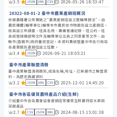
資料集評分：
3.5
2026-05-26 18:53:47
JSON
XML
CSV
20322-08-01-2 臺中市農業產銷班概況
依據農糧署公佈實施之"農業產銷班設立暨輔導辦法"，由
農民團體(輔導單位)輔導本市農民依作物類別設立產銷班，
檢具設立申請書、班員名冊、籌備會議紀錄、班公約、班
員經營規模證明文件及輔導單位出具之同意書等文件，由
縣市(直轄市)政府審核登記。本資料集統整臺中市各行政區
各產業類別產銷班設立班數。
資料集評分：
3.4
2026-06-21 18:05:21
JSON
臺中市產業聯盟清冊
臺中產業聯盟清冊類別,成員名稱,地址，已無運作之聯盟資
料，為歷史典藏資料
資料集評分：
3.2
2025-12-01 14:45:20
JSON
XML
CSV
臺中市各區優質農特產品介紹(生鮮)
介紹臺中市各區農會協會產銷班等優質生鮮農特如水果疏
菜類產品
資料集評分：
2.7
2024-08-15 15:01:38
CSV
JSON
XML