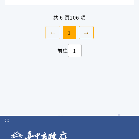
共
6 頁
106 項
上一頁
前往
頁
下一頁
⇠
1
⇢
前往
:::