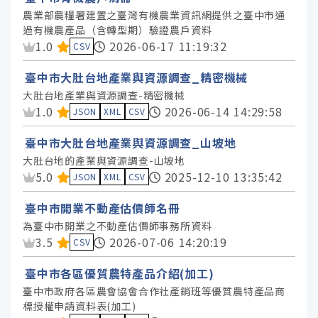
農業部農糧署建置之臺灣有機農業資訊網提供之臺中市通
過有機農產品（含轉型期）驗證農戶資料
資料集評分：
1.0
2026-06-17 11:19:32
CSV
臺中市大肚台地產業與資源調查_精密機械
大肚台地產業與資源調查-精密機械
資料集評分：
1.0
2026-06-14 14:29:58
JSON
XML
CSV
臺中市大肚台地產業與資源調查_山坡地
大肚台地的產業與資源調查-山坡地
資料集評分：
5.0
2025-12-10 13:35:42
JSON
XML
CSV
臺中市開業不動產估價師名冊
為臺中市開業之不動產估價師事務所資料
資料集評分：
3.5
2026-07-06 14:20:19
CSV
臺中市各區優質農特產品介紹(加工)
臺中市政府各區農會協會合作社產銷班等優質農特產品商
標授權申請資料表(加工)