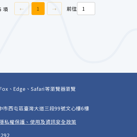
上一頁
前往
頁
下一頁
⇠
1
⇢
前往
5 項
Fox、Edge、Safari等瀏覽器瀏覽
府
臺中市西屯區臺灣大道三段99號文心樓6樓
隱私權保護、使用及資訊安全政策
292