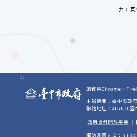
共
1 頁
:::
請使用Chrome、Fire
主辦機關：臺中市政
聯絡地址：407610
政府資料開放平臺
|
網站瀏覽人次：5,044,