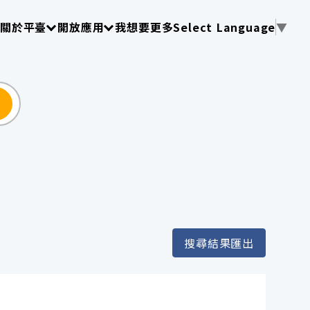
使用 TAB 操作選單
請使用 TAB 操作選單
請使用 TAB 操作選單
關於平臺
開放應用
我想要更多
Select Language
▼
尋
搜尋結果匯出