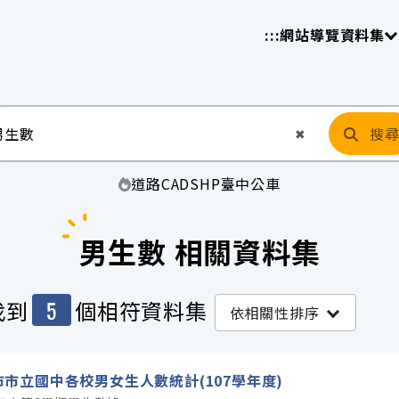
放平臺
請
:::
網站導覽
資料集
搜
清空輸入
✖
道路
CAD
SHP
臺中
公車
男生數 相關資料集
5
找到
個相符資料集
依相關性排序
市市立國中各校男女生人數統計(107學年度)