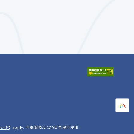
打開
A
ice
apply. 平臺圖像以CC0宣告提供使用。