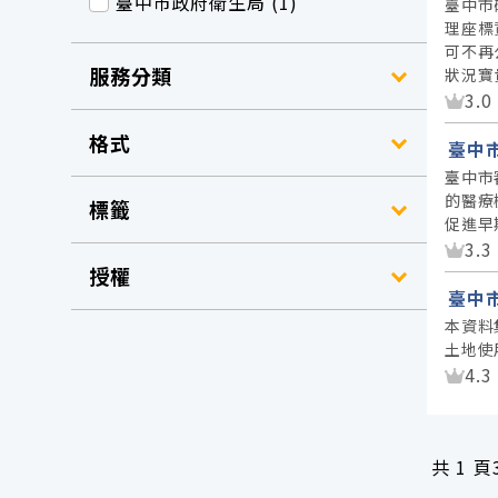
臺中市政府衛生局 (1)
臺中市
理座標
可不再
服務分類
狀況寶
資
3.0
格式
臺中
臺中市
的醫療
標籤
促進早
資
3.3
授權
臺中市
本資料
土地使
資
4.3
共
1 頁