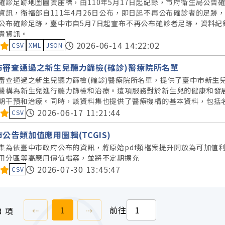
確診足跡地圖圖資座標，由110年5月17日起紀錄，市府衛生局公
資訊，衛福部自111年4月26日公布，即日起不再公布確診者的足
公布確診足跡，臺中市自5月7日起宣布不再公布確診者足跡，資料
貴資訊。
料集評分：
2026-06-14 14:22:02
CSV
XML
JSON
市審查通過之新生兒聽力篩檢(確診)醫療院所名單
審查通過之新生兒聽力篩檢(確診)醫療院所名單，提供了臺中市新生
機構為新生兒進行聽力篩檢和治療。這項服務對於新生兒的健康和發
期干預和治療。同時，該資料集也提供了醫療機構的基本資料，包括
料集評分：
2026-06-17 11:21:44
CSV
公告類加值應用圖輯(TCGIS)
集為依臺中市政府公布的資訊，將原始pdf類檔案提升開放為可加值
用分區等高應用價值檔案，並將不定期擴充
料集評分：
2026-07-30 13:45:47
CSV
上一頁
前往
頁
下一頁
⇠
1
⇢
前往
3 項