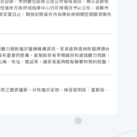
告確診足跡，市府數位局依公告公共場域資訊，標示足跡地
跡，但是地方政府或指揮中心仍可視情況予以公布，各縣市
紀錄至當日止，開放紀錄留存作為傳染病相關空間圖資散布
兒聽力篩檢確診醫療機構資訊，家長能夠查詢和選擇適合
展有重要的意義，能幫助家長早期識別和處理聽力問題，
名稱、地址、電話等，讓家長能夠輕鬆聯繫和預約就醫。
利用之圖資檔案，計有確診足跡、噪音管制區、重劃區、