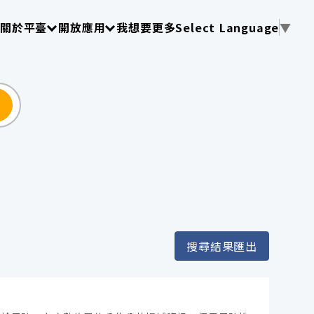
使用 TAB 操作選單
請使用 TAB 操作選單
請使用 TAB 操作選單
關於平臺
開放應用
我想要更多
Select Language
▼
尋
搜尋結果匯出