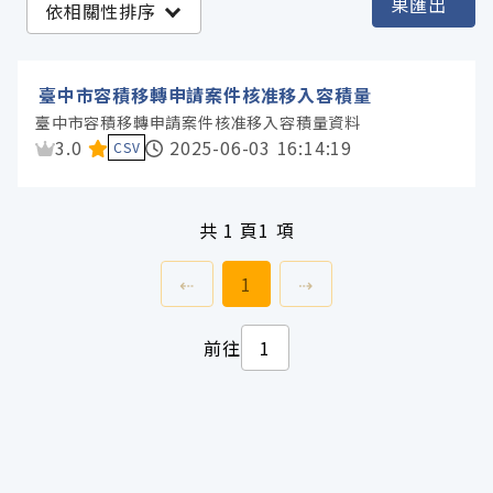
果匯出
依相關性排序
臺中市政府都市發展局 (1)
臺中市容積移轉申請案件核准移入容積量
服務分類
臺中市容積移轉申請案件核准移入容積量資料
資料集評分：
3.0
2025-06-03 16:14:19
CSV
格式
共
1 頁
1 項
標籤
上一頁
前往
頁
下一頁
⇠
1
⇢
授權
前往