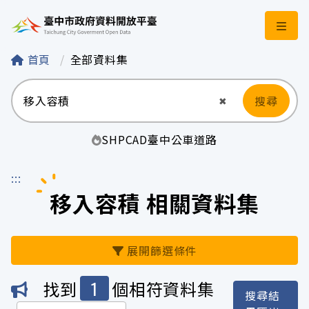
臺中市政府資料開
首頁
全部資料集
搜尋
清空輸入
✖
SHP
CAD
臺中
公車
道路
:::
移入容積 相關資料集
展開篩選條件
1
找到
個相符資料集
搜尋結
機關