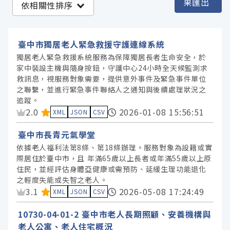
果匯出
依相關性排序
臺中市政府社會局 (33)
臺中市政府衛生局 (4)
臺中市獨居老人緊急救援守護連線系統
獨居老人緊急救援系統服務為保障獨居長者生命安全，於
家中裝設主機與隨身按鈕，守護中心24小時全天候監測求
服務分類
救訊息，視服務對象需要，提供意外事件及緊急事件單位
之聯繫，並進行緊急事件聯絡人之通知與後續處理狀況之
格式
追蹤。
資料集評分：
2.0
2026-01-08 15:56:51
XML
JSON
CSV
標籤
臺中市長青元氣學堂
依據老人福利法第8條、第18條辦理。服務對象為設籍或實
際居住於臺中市，且 年滿65歲以上長者或年滿55歲以上原
授權
住民，並經評估身體亞健康或需預防、延緩生理功能退化
之輕度失能或失智之老人。
資料集評分：
3.1
2026-05-08 17:24:49
XML
JSON
CSV
10730-04-01-2 臺中市老人長期照顧、安養機構與
老人公寓、老人住宅概況