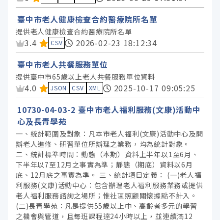
臺中市老人健康檢查合約醫療院所名單
提供老人健康檢查合約醫療院所名單
資料集評分：
3.4
2026-02-23 18:12:34
CSV
臺中市老人共餐服務單位
提供臺中市65歲以上老人共餐服務單位資料
資料集評分：
4.0
2025-10-17 09:05:25
JSON
CSV
XML
10730-04-03-2 臺中市老人福利服務(文康)活動中
心及長青學苑
一、統計範圍及對象：凡本市老人福利(文康)活動中心及開
辦老人進修、研習單位所辦理之業務，均為統計對象。
二、統計標準時間：動態（本期）資料上半年以1至6月、
下半年以7至12月之事實為準；靜態（期底）資料以6月
底、12月底之事實為準。 三、統計項目定義： (一)老人福
利服務(文康)活動中心：包含辦理老人福利服務業務或提供
老人福利服務諮詢之場所；惟社區照顧關懷據點不計入。
(二)長青學苑：凡是提供55歲以上中、高齡者多元的學習
之機會與管道，且每班課程達24小時以上，並連續滿12