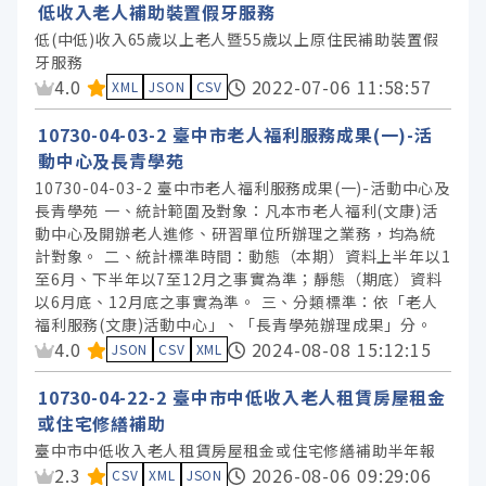
低收入老人補助裝置假牙服務
低(中低)收入65歲以上老人暨55歲以上原住民補助裝置假
牙服務
資料集評分：
4.0
2022-07-06 11:58:57
XML
JSON
CSV
10730-04-03-2 臺中市老人福利服務成果(一)-活
動中心及長青學苑
10730-04-03-2 臺中市老人福利服務成果(一)-活動中心及
長青學苑 一、統計範圍及對象：凡本市老人福利(文康)活
動中心及開辦老人進修、研習單位所辦理之業務，均為統
計對象。 二、統計標準時間：動態（本期）資料上半年以1
至6月、下半年以7至12月之事實為準；靜態（期底）資料
以6月底、12月底之事實為準。 三、分類標準：依「老人
福利服務(文康)活動中心」、「長青學苑辦理成果」分。
資料集評分：
4.0
2024-08-08 15:12:15
JSON
CSV
XML
10730-04-22-2 臺中市中低收入老人租賃房屋租金
或住宅修繕補助
臺中市中低收入老人租賃房屋租金或住宅修繕補助半年報
資料集評分：
2.3
2026-08-06 09:29:06
CSV
XML
JSON