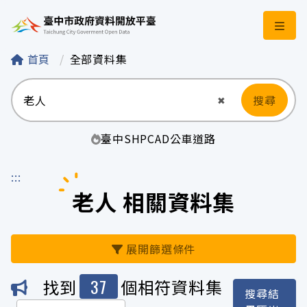
臺中市政府資料開
首頁
全部資料集
搜尋
清空輸入
✖
臺中
SHP
CAD
公車
道路
:::
老人 相關資料集
展開篩選條件
37
找到
個相符資料集
搜尋結
機關