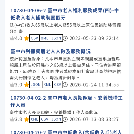
10730-04-06-2 臺中市老人福利服務成果(四)-中
低收入老人補助裝置假牙
低(中低)收入65歲以上老人暨55歲以上原住民補助裝置假
牙計畫
資料集評分：
4.0
2023-05-23 09:22:14
CSV
XML
JSON
臺中市列冊獨居老人人數及服務概況
統計範圍及對象：凡本市無直系血親卑親屬或直系血親卑
親屬未居住於同縣市之65歲以上獨自居住、同住者無照顧
能力、65歲以上夫妻同住者或經本府社會局派員訪視評估
需列冊關懷之老人，均為統計對象。
資料集評分：
3.0
2026-02-24 11:34:55
JSON
XML
CSV
10730-04-02-2 臺中市老人長期照顧、安養機構工
作人員
臺中市老人長期照顧、安養機構工作人員狀況
資料集評分：
3.8
2026-07-13 08:33:27
XML
CSV
JSON
10730-04-20-2 臺中市中低收入(含低收入戶)老人