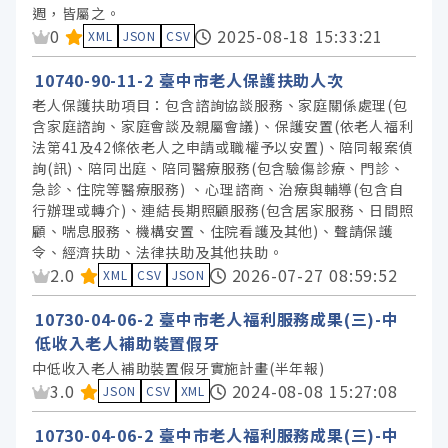
週，皆屬之。
資料集評分：
0
2025-08-18 15:33:21
XML
JSON
CSV
10740-90-11-2 臺中市老人保護扶助人次
老人保護扶助項目：包含諮詢協談服務、家庭關係處理(包
含家庭諮詢、家庭會談及親屬會議)、保護安置(依老人福利
法第41及42條依老人之申請或職權予以安置)、陪同報案偵
詢(訊)、陪同出庭、陪同醫療服務(包含驗傷診療、門診、
急診、住院等醫療服務) 、心理諮商、治療與輔導(包含自
行辦理或轉介)、連結長期照顧服務(包含居家服務、日間照
顧、喘息服務、機構安置、住院看護及其他)、聲請保護
令、經濟扶助、法律扶助及其他扶助。
資料集評分：
2.0
2026-07-27 08:59:52
XML
CSV
JSON
10730-04-06-2 臺中市老人福利服務成果(三)-中
低收入老人補助裝置假牙
中低收入老人補助裝置假牙實施計畫(半年報)
資料集評分：
3.0
2024-08-08 15:27:08
JSON
CSV
XML
10730-04-06-2 臺中市老人福利服務成果(三)-中