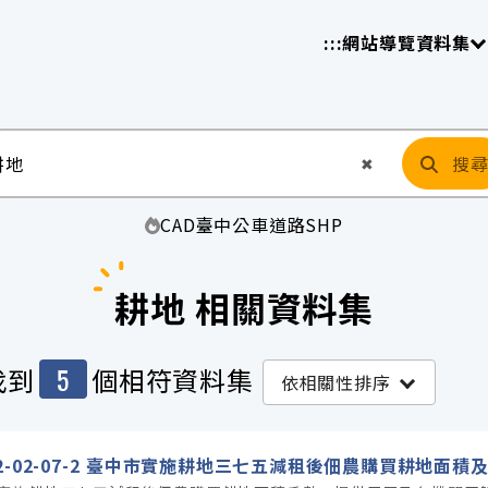
放平臺
請
:::
網站導覽
資料集
搜
清空輸入
✖
CAD
臺中
公車
道路
SHP
耕地 相關資料集
5
找到
個相符資料集
依相關性排序
42-02-07-2 臺中市實施耕地三七五減租後佃農購買耕地面積