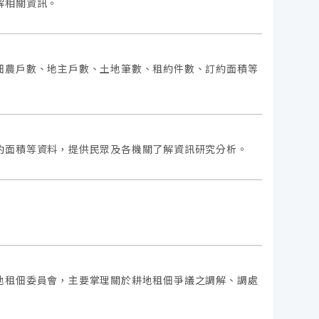
解相關資訊。
佃農戶數、地主戶數、土地筆數、租約件數、訂約面積等
約面積等資料，提供民眾及各機關了解資訊研究分析。
地租佃委員會，主要掌理關於耕地租佃爭議之調解、調處