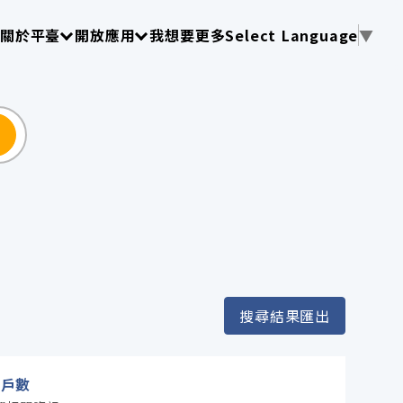
使用 TAB 操作選單
請使用 TAB 操作選單
請使用 TAB 操作選單
關於平臺
開放應用
我想要更多
Select Language
▼
尋
搜尋結果匯出
及戶數