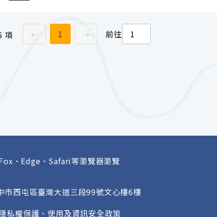
上一頁
前往
頁
下一頁
⇠
1
⇢
前往
5 項
Fox、Edge、Safari等瀏覽器瀏覽
府
臺中市西屯區臺灣大道三段99號文心樓6樓
隱私權保護、使用及資訊安全政策