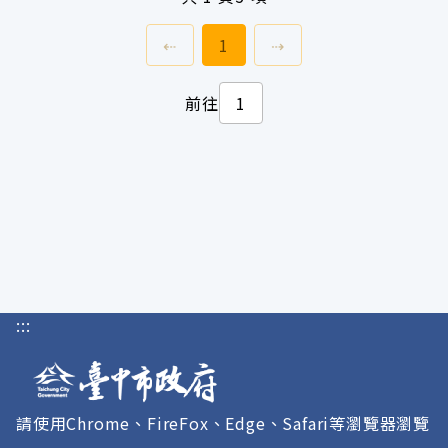
上一頁
前往
頁
下一頁
⇠
1
⇢
前往
:::
請使用Chrome、FireFox、Edge、Safari等瀏覽器瀏覽