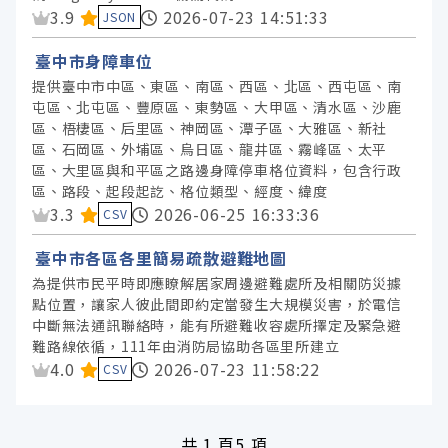
資料集評分：
3.9
2026-07-23 14:51:33
JSON
臺中市身障車位
提供臺中市中區、東區、南區、西區、北區、西屯區、南
屯區、北屯區、豐原區、東勢區、大甲區、清水區、沙鹿
區、梧棲區、后里區、神岡區、潭子區、大雅區、新社
區、石岡區、外埔區、烏日區、龍井區、霧峰區、太平
區、大里區與和平區之路邊身障停車格位資料，包含行政
區、路段、起段起訖、格位類型、經度、緯度
資料集評分：
3.3
2026-06-25 16:33:36
CSV
臺中市各區各里簡易疏散避難地圖
為提供市民平時即應瞭解居家周邊避難處所及相關防災據
點位置，讓家人彼此間即約定當發生大規模災害，於電信
中斷無法通訊聯絡時，能有所避難收容處所擇定及緊急避
難路線依循，111年由消防局協助各區里所建立
資料集評分：
4.0
2026-07-23 11:58:22
CSV
共
1 頁
5 項