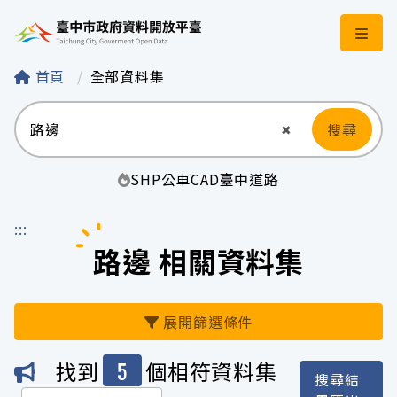
臺中市政府資料開
首頁
全部資料集
搜尋
清空輸入
✖
SHP
公車
CAD
臺中
道路
:::
路邊 相關資料集
展開篩選條件
5
找到
個相符資料集
搜尋結
機關