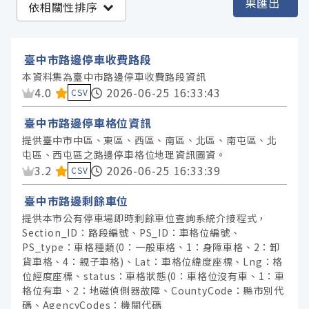
果匯出
依相關性排序
臺中市政府交通局 (4)
臺中市政府民政局 (1)
臺中市路邊停車收費路段
本資料集為臺中市路邊停車收費路段資訊
資料集評分：
4.0
2026-06-25 16:33:43
服務分類
CSV
臺中市路邊停車格位資訊
格式
提供臺中市中區、東區、西區、南區、北區、南屯區、北
屯區、西屯區之路邊停車格位地理資訊圖資。
資料集評分：
3.2
2026-06-25 16:33:39
CSV
標籤
臺中市路邊剩餘車位
授權
提供本市公有停車場即時剩餘車位查詢系統介接程式，
Section_ID：路段編號、PS_ID：車格位編號、
PS_type：車格種類(0：一般車格、1：身障車格、2：卸
貨車格、4：親子車格)、Lat：車格位緯度座標、Lng：格
位經度座標、status：車格狀態(0：車格位沒有車、1：車
格位有車、2：地磁偵側器故障、CountyCode：縣市別代
碼、AgencyCodes：機關代碼