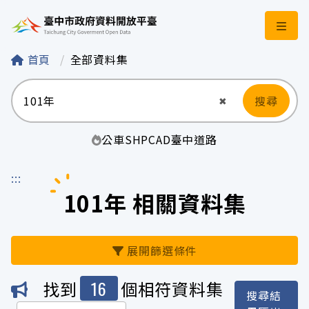
臺中市政府資料開
首頁
全部資料集
搜尋
清空輸入
✖
公車
SHP
CAD
臺中
道路
:::
101年 相關資料集
展開篩選條件
16
找到
個相符資料集
搜尋結
機關