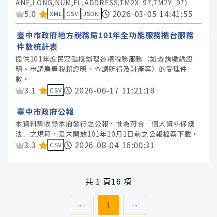
ANE,LONG,NUM,FL,ADDRESS,TM2X_97,TM2Y_97)
資料集評分：
5.0
2026-03-05 14:41:55
XML
CSV
JSON
臺中市政府地方稅務局101年全功能服務櫃台服務
件數統計表
提供101年度民眾臨櫃辦理各項稅務服務（如查詢繳納證
明、申請房屋稅籍證明、查調所得及財產等）的受理件
數。
資料集評分：
3.1
2026-06-17 11:21:18
CSV
臺中市政府公報
本資料集收錄本府發行之公報，惟為符合「個人資料保護
法」之規範，爰未開放101年10月1日前之公報檔案下載。
資料集評分：
3.3
2026-08-04 16:00:31
CSV
共
1 頁
16 項
上一頁
前往
頁
下一頁
⇠
1
⇢