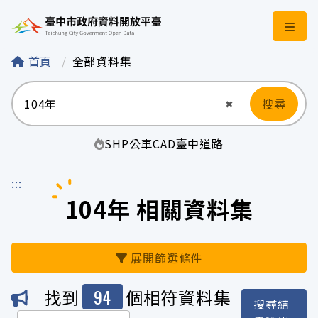
臺中市政府資料開
首頁
全部資料集
搜尋
清空輸入
✖
SHP
公車
CAD
臺中
道路
:::
104年 相關資料集
展開篩選條件
94
找到
個相符資料集
搜尋結
機關