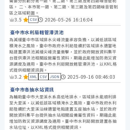
需要分別劃分第一類、第二類、第三類及第四類噪音管制
區。 二、本市第一類、第二類、第三類及第四類噪音管制
區之區域範圍。
資料集評分：
3.5
2026-05-26 16:16:04
CSV
臺中市水利局轄管滯洪池
為減緩臺中市區域排水尖峰流量承容負擔，以減低該區域
積淹水之風險，臺中市政府水利局陸續於區域排水適當地
點建置滯洪池減緩尖峰流量衝擊，並於政府開放資料集平
台提供滯洪池相關設施屬性資料，期藉此能增加防救災資
源調度及運用，臺中市水利局開放轄管滯洪池，以KML格
式提供相關資訊與。
資料集評分：
3.2
2025-09-16 08:46:03
XML
CSV
JSON
臺中市各抽水站資訊
為輔助臺中市大里溪水系高低地排水，區域排水能順利排
至大里溪，以減低該區域積淹水之風險，臺中市政府水利
局陸續於大里溪沿線適當地點建置五座抽水站，並於政府
開放資料集平台提供抽水站相關設備屬性資料，期藉此能
增加防救災資源調度及運用。臺中市水利局開放建置各抽
水站位址，以KML格式提供相關資訊。