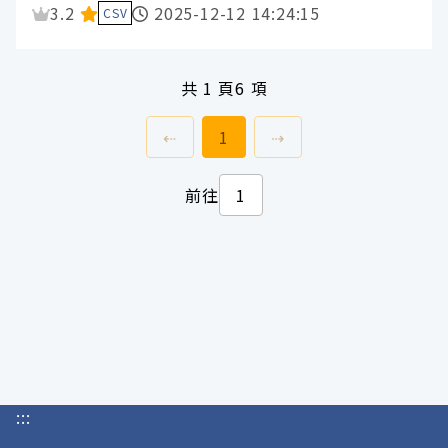
資料集評分：
3.2
2025-12-12 14:24:15
CSV
共
1 頁
6 項
上一頁
前往
頁
下一頁
⇠
1
⇢
前往
:::