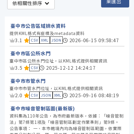
果匯出
依相關性排序
臺中市政府水利局 (5)
臺中市政府環境保護局 (1)
臺中市公告區域排水資料
提供KML格式有座標及metadata資料
資料集評分：
3.1
2026-06-15 09:58:47
服務分類
CSV
XML
JSON
臺中市區公所水門
格式
臺中市區公所水門位址，以KML格式提供相關資訊
資料集評分：
3.5
2025-12-12 14:24:17
CSV
標籤
臺中市市管水門
臺中市市管水門位址，以KML格式提供相關資訊
授權
資料集評分：
2.0
2025-09-16 08:48:19
CSV
JSON
XML
臺中市噪音管制區圖(最新版)
資料集為110年公告，為市府最新版本，依據：「噪音管制
法」第7條第1項及「噪音管制區劃定作業準則」第9條。
公告事項： 一、本市轄境內均為噪音管制區範圍，依實際