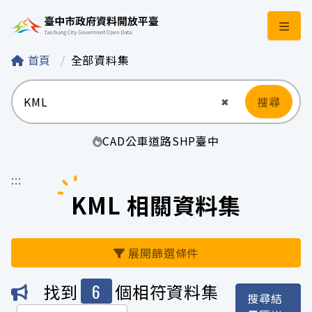
臺中市政府資料開
首頁
全部資料集
搜尋
清空輸入
✖
CAD
公車
道路
SHP
臺中
:::
KML 相關資料集
展開篩選條件
6
找到
個相符資料集
搜尋結
機關