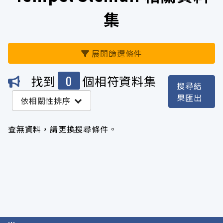
集
展開篩選條件
0
找到
個相符資料集
搜尋結
機關
果匯出
依相關性排序
沒有 機關 符合這個搜尋結果
查無資料，請更換搜尋條件。
服務分類
格式
標籤