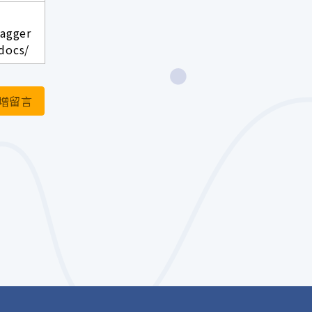
wagger
docs/
增留言