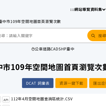
放平臺
請
:::
網站導覽
資料集
臺中市109年空間地圖首頁瀏覽次數
搜
公車
道路
CAD
SHP
臺中
中市109年空間地圖首頁瀏覽次
DCAT 詞彙表
資源一鍵下載
匯出詮
112年4月空間地圖查詢區統計.CSV
API