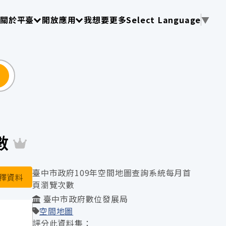
使用 TAB 操作選單
請使用 TAB 操作選單
請使用 TAB 操作選單
關於平臺
開放應用
我想要更多
Select Language
▼
尋
數
臺中市政府109年空間地圖查詢系統每月首
釋資料
頁瀏覽次數
臺中市政府數位發展局
空間地圖
評分此資料集：