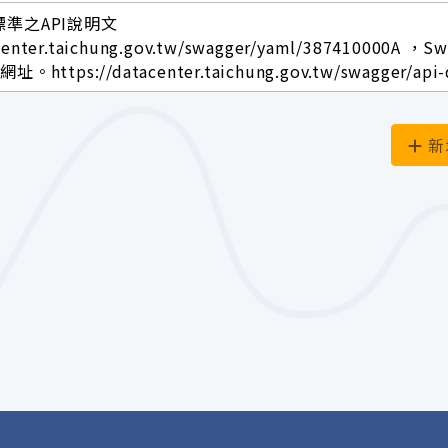
標準之API說明文
center.taichung.gov.tw/swagger/yaml/387410000A ，S
ttps://datacenter.taichung.gov.tw/swagger/api-
新