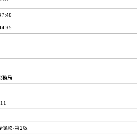
37:48
44:35
稅務局
211
條款-第1版