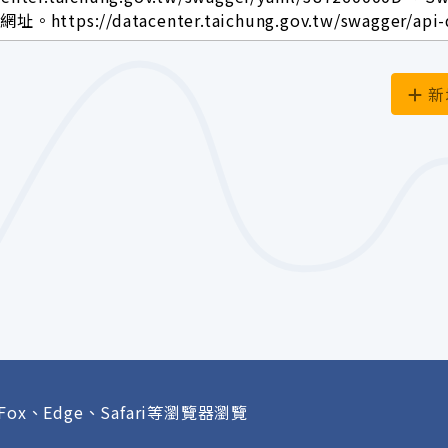
ttps://datacenter.taichung.gov.tw/swagger/api-
新
Fox、Edge、Safari等瀏覽器瀏覽