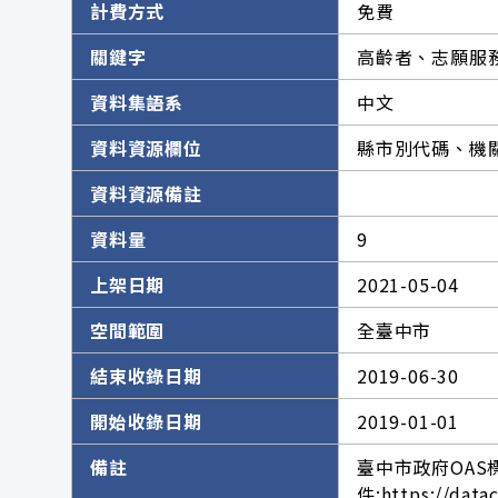
計費方式
免費
關鍵字
高齡者、志願服
資料集語系
中文
資料資源欄位
縣市別代碼、機
資料資源備註
資料量
9
上架日期
2021-05-04
空間範圍
全臺中市
結束收錄日期
2019-06-30
開始收錄日期
2019-01-01
備註
臺中市政府OAS
件:https://data