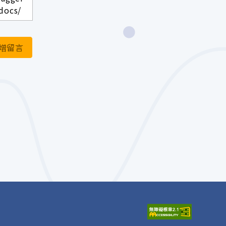
docs/
增留言