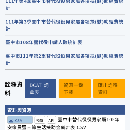
111年第4季臺中市替代役役男家屬各項扶(慰)助經費統
計
111年第3季臺中市替代役役男家屬各項扶(慰)助經費統
計
臺中市108年替代役申請人數統計表
臺中市111年第2季替代役役男家屬各項扶(慰)助經費統
計
詮釋資
DCAT 詞
資源一鍵
匯出詮釋
料
彙表
下載
資料
詮釋資料詳細內容
資料與資源
臺中市替代役役男家屬105年
CSV
預覽
API
安家費暨三節生活扶助金統計表.CSV