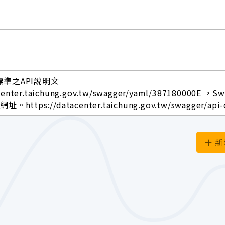
標準之API說明文
center.taichung.gov.tw/swagger/yaml/387180000E ，S
ttps://datacenter.taichung.gov.tw/swagger/api-
新