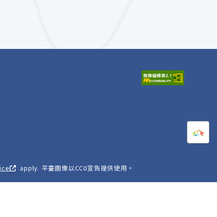
打開
A
ice
apply. 平臺圖像以CC0宣告提供使用。