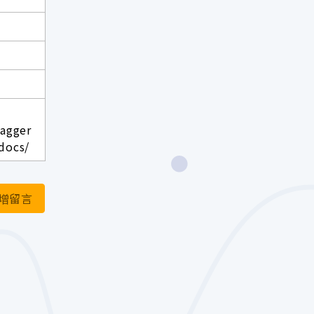
wagger
docs/
增留言