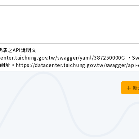
標準之API說明文
center.taichung.gov.tw/swagger/yaml/387250000G ，S
ttps://datacenter.taichung.gov.tw/swagger/api-
新