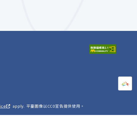
打開
A
ice
apply. 平臺圖像以CC0宣告提供使用。