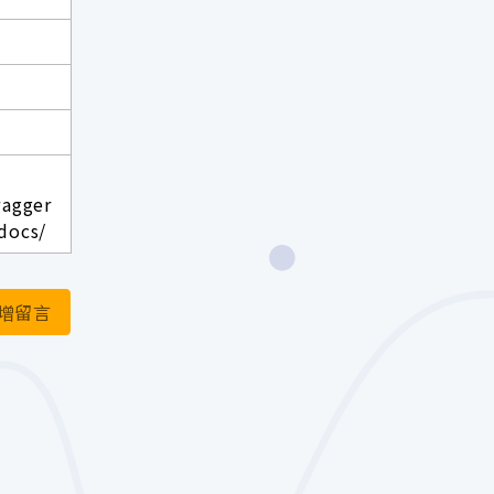
wagger
docs/
增留言