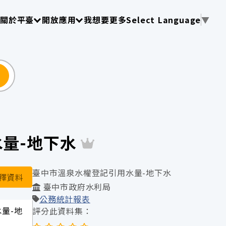
使用 TAB 操作選單
請使用 TAB 操作選單
請使用 TAB 操作選單
關於平臺
開放應用
我想要更多
Select Language
▼
尋
用水量-地下水
臺中市溫泉水權登記引用水量-地下水
釋資料
臺中市政府水利局
公務統計報表
水量-地
評分此資料集：