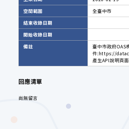
空間範圍
全臺中市
結束收錄日期
開始收錄日期
備註
臺中市政府OAS
件:https://data
產生API說明頁面網址。h
回應清單
尚無留言