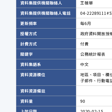
資料集提供機關聯絡人
王薇華
資料集提供機關聯絡人電話
04-22289111#5
更新頻率
每6月
授權方式
政府資料開放授權
計費方式
付費
關鍵字
公務統計報表
資料集語系
中文
資料資源欄位
地區、項目、欄
子郵件、行動電
資料資源備註
資料量
90
上架日期
2020-02-15