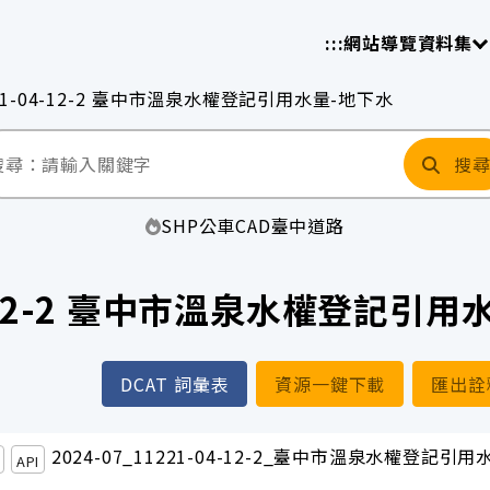
放平臺
請
:::
網站導覽
資料集
21-04-12-2 臺中市溫泉水權登記引用水量-地下水
搜
SHP
公車
CAD
臺中
道路
4-12-2 臺中市溫泉水權登記引
DCAT 詞彙表
資源一鍵下載
匯出詮
2024-07_11221-04-12-2_臺中市溫泉水權登記引用
API