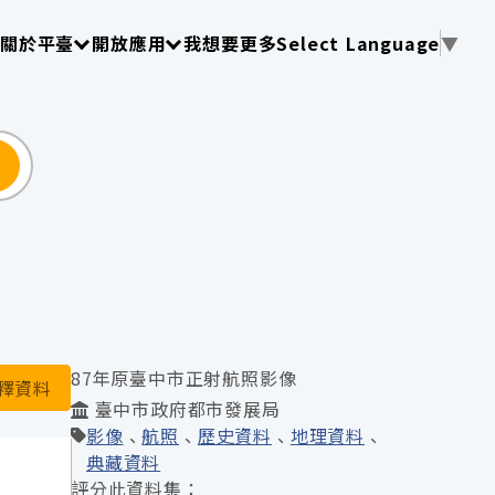
使用 TAB 操作選單
請使用 TAB 操作選單
請使用 TAB 操作選單
關於平臺
開放應用
我想要更多
Select Language
▼
尋
87年原臺中市正射航照影像
釋資料
臺中市政府都市發展局
影像
航照
歷史資料
地理資料
典藏資料
評分此資料集：