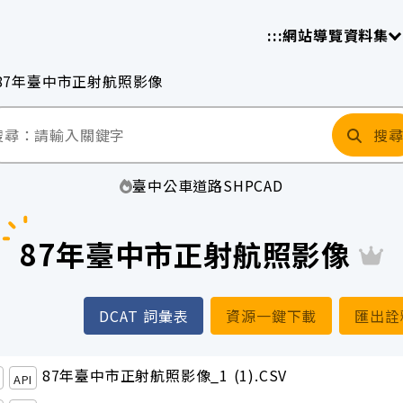
放平臺
請
:::
網站導覽
資料集
87年臺中市正射航照影像
搜
臺中
公車
道路
SHP
CAD
87年臺中市正射航照影像
DCAT 詞彙表
資源一鍵下載
匯出詮
87年臺中市正射航照影像_1 (1).CSV
API