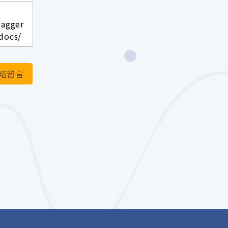
wagger
docs/
增留言