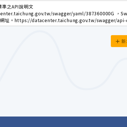
標準之API說明文
center.taichung.gov.tw/swagger/yaml/387360000G ，S
ttps://datacenter.taichung.gov.tw/swagger/api-
新